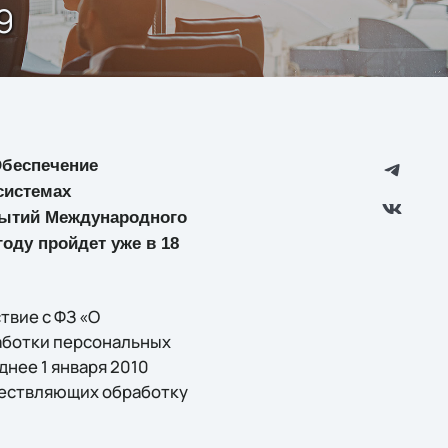
9
Обеспечение
системах
бытий Международного
году пройдет уже в 18
твие с ФЗ «О
аботки персональных
нее 1 января 2010
уществляющих обработку