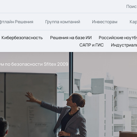
Поис
фтлайн Решения
Группа компаний
Инвесторам
Ка
Кибербезопасность
Решения на базе ИИ
Российские ноутб
САПР и ГИС
Индустриал
м по безопасности Sfitex 2009