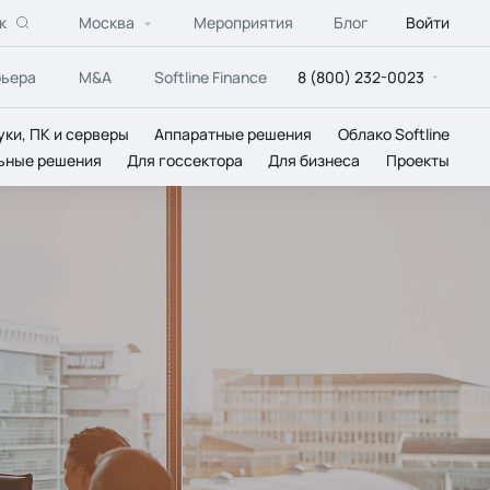
к
Москва
Мероприятия
Блог
Войти
рьера
M&A
Softline Finance
8 (800) 232-0023
уки, ПК и серверы
Аппаратные решения
Облако Softline
ьные решения
Для госсектора
Для бизнеса
Проекты