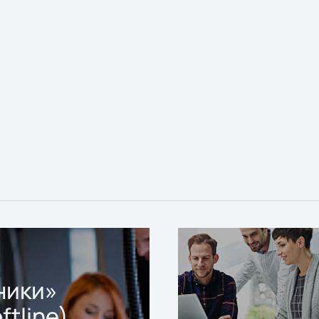
ники»
ftline)