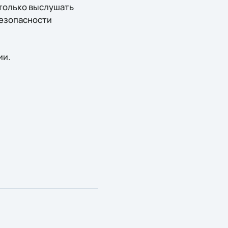
 только выслушать
безопасности
ии.