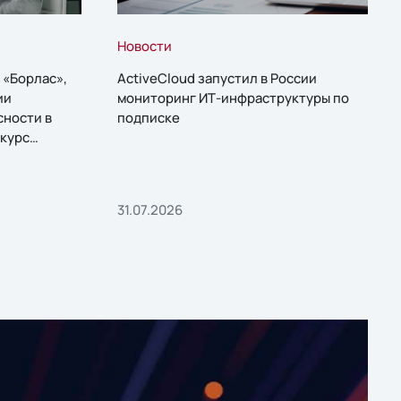
Новости
 «Борлас»,
ActiveCloud запустил в России
ии
мониторинг ИТ-инфраструктуры по
сности в
подписке
курс
31.07.2026