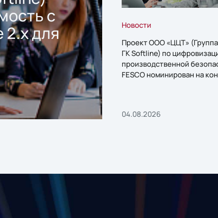
мость с
Новости
 2.x для
Проект ООО «ЦЦТ» (Группа
ГК Softline) по цифровизац
производственной безопа
FESCO номинирован на кон
«1С:Проект года»
04.08.2026