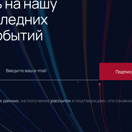
 на нашу
следних
обытий
Подпис
х данных,
на получение
рассылок
и подтверждаю, что ознако