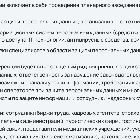
включает в себя проведение пленарного заседания 
ии
 защиты персональных данных, организационно-техни
ормационных систем персональных данных (средства
 доступа, IT-технологии, антивирусные средства, кр
вки специалистов в области защиты персональных дан
еренции будет вынесен целый
, среди ко
ряд вопросов
анных, ответственность за нарушение законодательст
возможные каналы утечки информации, требования к 
и операторов при защите персональных данных и мног
исты по защите информации и сотрудники надзорных с
сотрудники биржи труда, кадровых агентств, страхо
и:
пальных администраций, туристических фирм, гостин
й связи, представители медицинских учреждений, уч
существляющих сбор, систематизацию, накопление, х