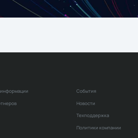
 информации
События
ртнеров
Новости
Техподдержка
Политики компании