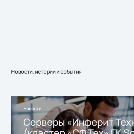
Новости, истории и события
Новости
Серверы «Инферит Тех
(кластер «СФ Тех» ГК So