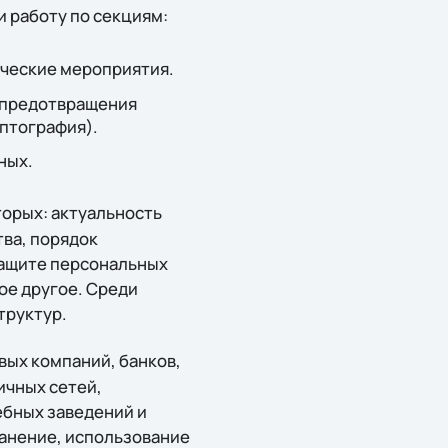
и работу по секциям:
ческие мероприятия.
 предотвращения
иптография).
ных.
торых: актуальность
ва, порядок
защите персональных
ое другое. Среди
труктур.
вых компаний, банков,
ичных сетей,
ебных заведений и
ранение, использование