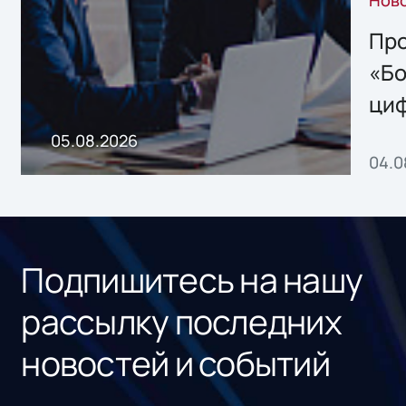
Нов
решением Sharx
Storage 2.x для
Про
хранения данных
«Бо
ци
пр
05.08.2026
04.0
без
ном
«1С
Подпишитесь на нашу
рассылку последних
новостей и событий