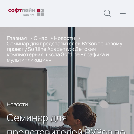
Главная
О нас
Новости
Семинар для представителей ВУЗов по новому
проекту Softline Academy: «Детская
компьютерная школа Softline – графика и
мультипликация»
Новости
Семинар для
представителей ВУЗов по