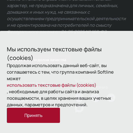
характер, не предназначена для личных, семейных,
домашних и иных нужд, не связанных с
осуществлением предпринимательской деятельности
и не ориентирована на потребителей по смыслу
Федерального закона от 24.06.2025 № 168-ФЗ.
Мы используем текстовые файлы
(cookies)
Связаться с отделом качества
Продолжая использовать данный веб-сайт, вы
соглашаетесь с тем, что группа компаний Softline
может
Условия
© 1993—2026 Softline
использовать текстовые файлы (cookies)
использования
, необходимые для работы сайта и анализа
посещаемости, в целях хранения ваших учетных
Политика
данных, параметров и предпочтений.
конфиденциальности
Принять
16+