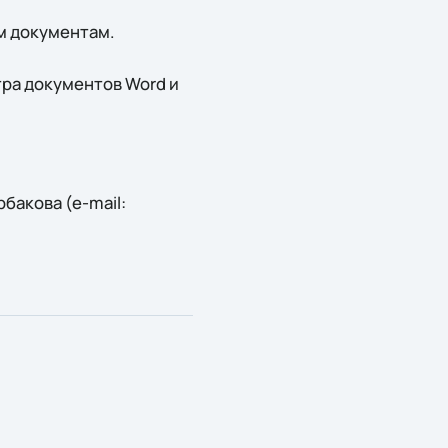
м документам.
ра документов Word и
акова (e-mail: