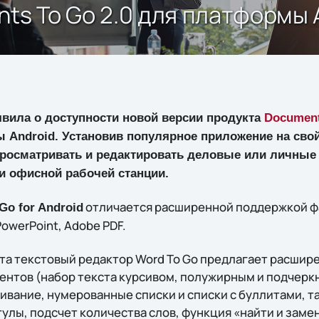
ts To Go 2.0 для платформы 
вила о доступности новой версии продукта
Document
Android. Установив популярное приложение на сво
просматривать и редактировать деловые или личные
и офисной рабочей станции.
отличается расширенной поддержкой 
Go for Android
PowerPoint, Adobe PDF.
ета текстовый редактор Word To Go предлагает расши
нтов (набор текста курсивом, полужирным и подчер
ивание, нумерованные списки и списки с буллитами, т
лы, подсчет количества слов, функция «найти и заменит