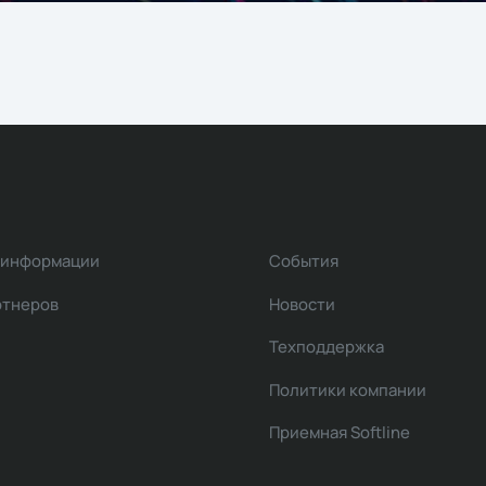
 информации
События
ртнеров
Новости
Техподдержка
Политики компании
Приемная Softline