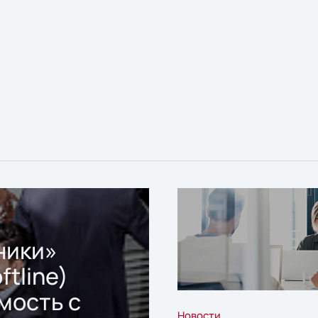
ники»
ftline)
мость с
Новости