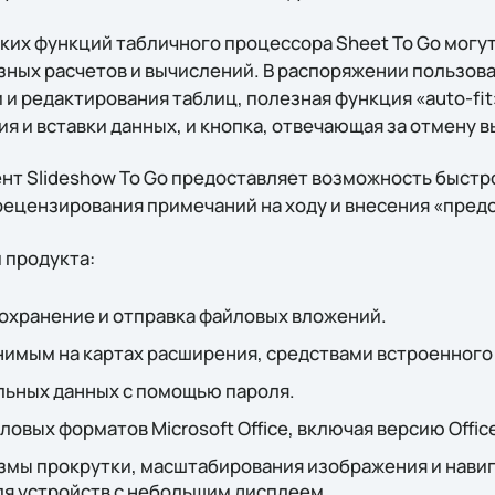
ких функций табличного процессора Sheet To Go могут
ных расчетов и вычислений. В распоряжении пользов
 и редактирования таблиц, полезная функция «auto-fi
я и вставки данных, и кнопка, отвечающая за отмену 
т Slideshow To Go предоставляет возможность быстр
рецензирования примечаний на ходу и внесения «пред
 продукта:
сохранение и отправка файловых вложений.
нимым на картах расширения, средствами встроенного
ьных данных с помощью пароля.
овых форматов Microsoft Office, включая версию Offic
мы прокрутки, масштабирования изображения и навиг
я устройств с небольшим дисплеем.