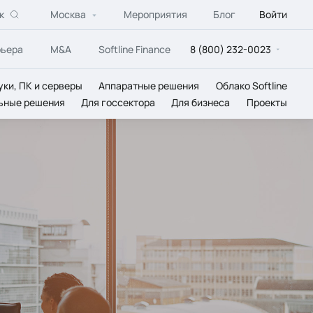
к
Москва
Мероприятия
Блог
Войти
рьера
M&A
Softline Finance
8 (800) 232-0023
уки, ПК и серверы
Аппаратные решения
Облако Softline
ьные решения
Для госсектора
Для бизнеса
Проекты