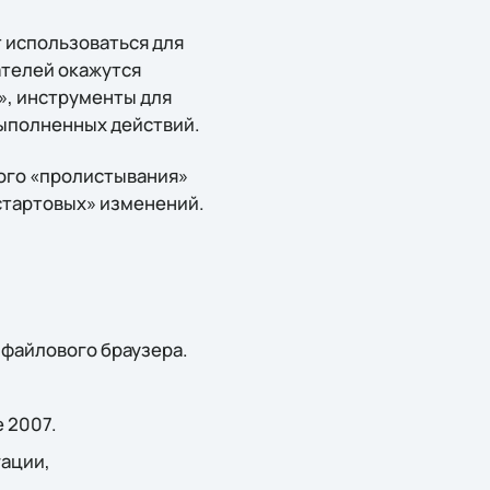
 использоваться для
ателей окажутся
t», инструменты для
выполненных действий.
ого «пролистывания»
стартовых» изменений.
 файлового браузера.
e 2007.
ации,