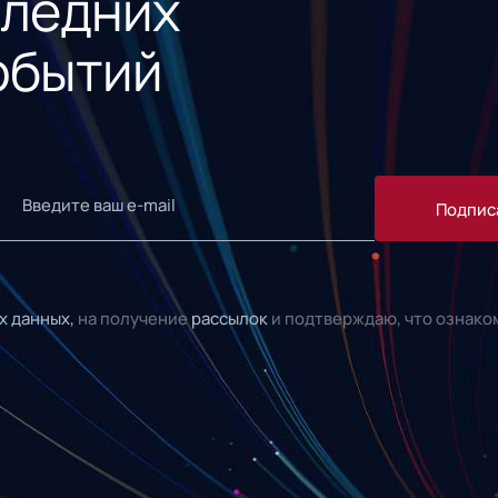
следних
обытий
Подпис
х данных,
на получение
рассылок
и подтверждаю, что ознако