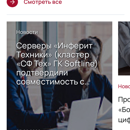
Смотреть все
Новости
Серверы «Инферит
Техники» (кластер
«СФ Тех» ГК Softline)
подтвердили
совместимость с
Нов
решением Sharx
Storage 2.x для
Про
хранения данных
«Бо
ци
пр