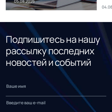
05.08.2026
04.0
без
ном
«1С
Подпишитесь на нашу
рассылку последних
новостей и событий