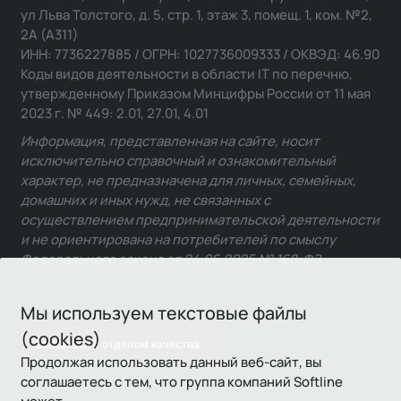
ул Льва Толстого, д. 5, стр. 1, этаж 3, помещ. 1, ком. №2,
2А (А311)
ИНН: 7736227885 / ОГРН: 1027736009333 / ОКВЭД: 46.90
Коды видов деятельности в области IT по перечню,
утвержденному Приказом Минцифры России от 11 мая
2023 г. № 449: 2.01, 27.01, 4.01
Информация, представленная на сайте, носит
исключительно справочный и ознакомительный
характер, не предназначена для личных, семейных,
домашних и иных нужд, не связанных с
осуществлением предпринимательской деятельности
и не ориентирована на потребителей по смыслу
Федерального закона от 24.06.2025 № 168-ФЗ.
Мы используем текстовые файлы
(cookies)
Связаться с отделом качества
Продолжая использовать данный веб-сайт, вы
соглашаетесь с тем, что группа компаний Softline
может