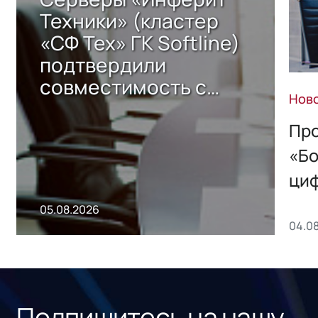
Техники» (кластер
«СФ Тех» ГК Softline)
подтвердили
совместимость с
Нов
решением Sharx
Storage 2.x для
Про
хранения данных
«Бо
ци
пр
05.08.2026
04.0
без
ном
«1С
Подпишитесь на нашу