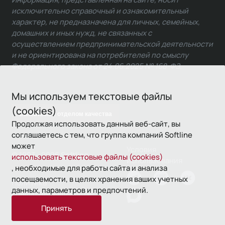
исключительно справочный и ознакомительный
характер, не предназначена для личных, семейных,
домашних и иных нужд, не связанных с
осуществлением предпринимательской деятельности
и не ориентирована на потребителей по смыслу
Федерального закона от 24.06.2025 № 168-ФЗ.
Мы используем текстовые файлы
(cookies)
Связаться с отделом качества
Продолжая использовать данный веб-сайт, вы
соглашаетесь с тем, что группа компаний Softline
может
Условия
© 1993—2026 Softline
использовать текстовые файлы (cookies)
использования
, необходимые для работы сайта и анализа
посещаемости, в целях хранения ваших учетных
Политика
данных, параметров и предпочтений.
конфиденциальности
Принять
16+