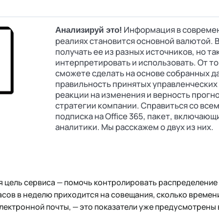
Информация в совреме
Анализируй это!
реалиях становится основной валютой. 
получать ее из разных источников, но т
интерпретировать и использовать. От то
сможете сделать на основе собранных д
правильность принятых управленческих
реакции на изменения и верность прогно
стратегии компании. Справиться со все
подписка на Office 365, пакет, включаю
аналитики. Мы расскажем о двух из них.
я цель сервиса — помочь контролировать распределение
асов в неделю приходится на совещания, сколько времени
лектронной почты, — это показатели уже предусмотрены 