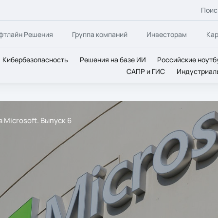
Поис
фтлайн Решения
Группа компаний
Инвесторам
Ка
Кибербезопасность
Решения на базе ИИ
Российские ноутб
САПР и ГИС
Индустриал
 Microsoft. Выпуск 6