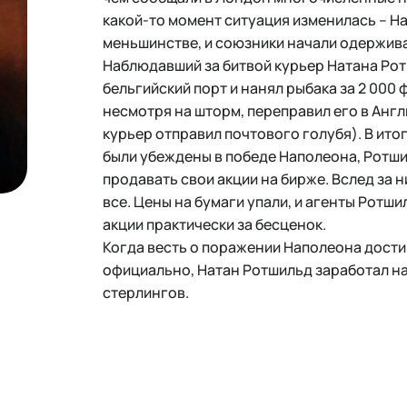
какой-то момент ситуация изменилась – Н
меньшинстве, и союзники начали одержива
Наблюдавший за битвой курьер Натана Рот
бельгийский порт и нанял рыбака за 2 000 
несмотря на шторм, переправил его в Англ
курьер отправил почтового голубя). В итог
были убеждены в победе Наполеона, Ротш
продавать свои акции на бирже. Вслед за 
все. Цены на бумаги упали, и агенты Ротш
акции практически за бесценок.
Когда весть о поражении Наполеона дост
официально, Натан Ротшильд заработал на
стерлингов.