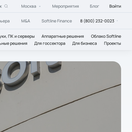
к
Москва
Мероприятия
Блог
Войти
рьера
M&A
Softline Finance
8 (800) 232-0023
уки, ПК и серверы
Аппаратные решения
Облако Softline
ьные решения
Для госсектора
Для бизнеса
Проекты