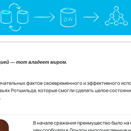
ией — тот владеет миром.
ечательных фактов своевременного и эффективного ис
вьях Ротшильда, которые смогли сделать целое состоян
.
В начале сражения преимущество было на 
чем сообщали в Лондон многочисленные н