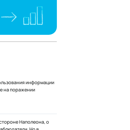
пользования информации
ие на поражении
стороне Наполеона, о
аблюдатели. Но в