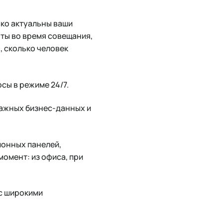
ько актуальны ваши
ты во время совещания,
, сколько человек
сы в режиме 24/7.
ажных бизнес-данных и
онных панелей,
омент: из офиса, при
 с широкими