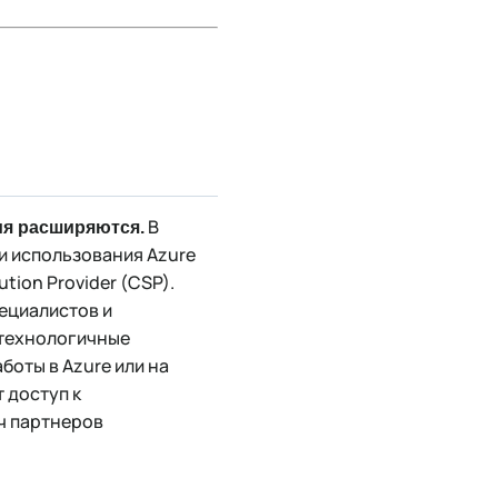
В
я расширяются.
и использования Azure
tion Provider (CSP).
пециалистов и
 технологичные
боты в Azure или на
 доступ к
ч партнеров