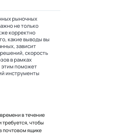
нных рыночных
Важно не только
акже корректно
го, какие выводы вы
анных, зависит
 решений, скорость
зов в рамках
м этим поможет
щий инструменты
 времени в течение
 требуется, чтобы
в почтовом ящике