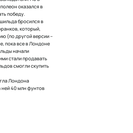
аполеон оказался в
ть победу.
шильда бросился в
франков, который,
ию (по другой версии –
е, пока все в Лондоне
ильды начали
ними стали продавать
ильдов смогли скупить
игла Лондона
 ней 40 млн фунтов