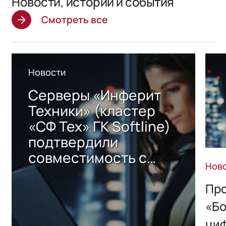
Новости, истории и события
Смотреть все
Новости
Серверы «Инферит
Техники» (кластер
«СФ Тех» ГК Softline)
подтвердили
совместимость с
Нов
решением Sharx
Storage 2.x для
Про
хранения данных
«Бо
ци