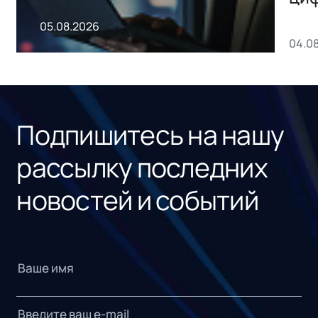
пр
05.08.2026
04.0
без
ном
«1С
Подпишитесь на нашу
рассылку последних
новостей и событий