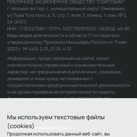
ПУБЛИЧНОЕ АКЦИОНЕРНОЕ ОБЩЕСТВО "СОФТЛАЙН"
г. Москва, вн.тер. г. муниципальный округ Хамовники,
ул Льва Толстого, д. 5, стр. 1, этаж 3, помещ. 1, ком. №2,
2А (А311)
ИНН: 7736227885 / ОГРН: 1027736009333 / ОКВЭД: 46.90
Коды видов деятельности в области IT по перечню,
утвержденному Приказом Минцифры России от 11 мая
2023 г. № 449: 2.01, 27.01, 4.01
Информация, представленная на сайте, носит
исключительно справочный и ознакомительный
характер, не предназначена для личных, семейных,
домашних и иных нужд, не связанных с
осуществлением предпринимательской деятельности
и не ориентирована на потребителей по смыслу
Федерального закона от 24.06.2025 № 168-ФЗ.
Мы используем текстовые файлы
(cookies)
Связаться с отделом качества
Продолжая использовать данный веб-сайт, вы