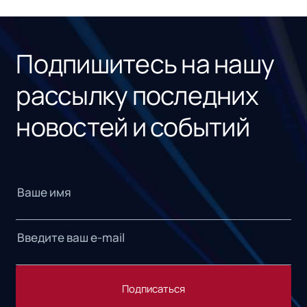
ном
«1С
Подпишитесь на нашу
рассылку последних
новостей и событий
Подписаться