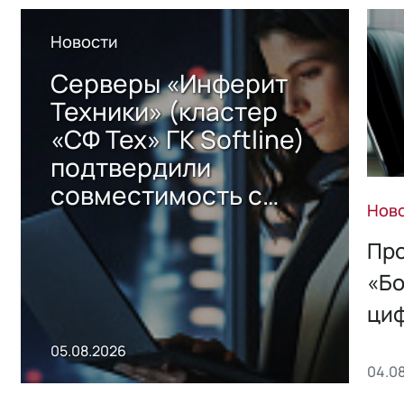
Новости
Серверы «Инферит
Техники» (кластер
«СФ Тех» ГК Softline)
подтвердили
совместимость с
Нов
решением Sharx
Storage 2.x для
Про
хранения данных
«Бо
ци
пр
05.08.2026
04.0
без