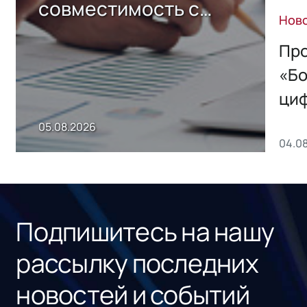
совместимость с
Нов
решением Sharx
Storage 2.x для
Про
хранения данных
«Бо
ци
пр
05.08.2026
04.0
без
ном
«1С
Подпишитесь на нашу
рассылку последних
новостей и событий