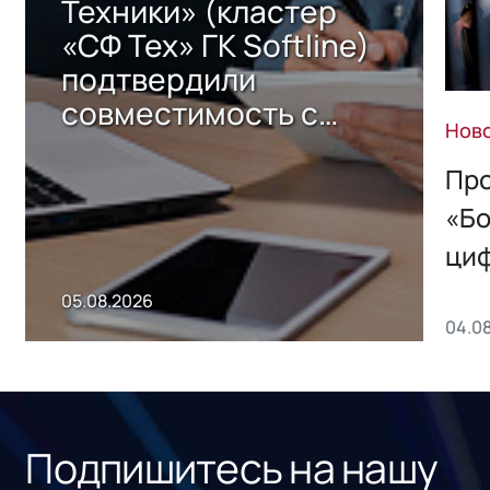
Техники» (кластер
«СФ Тех» ГК Softline)
подтвердили
совместимость с
Нов
решением Sharx
Storage 2.x для
Про
хранения данных
«Бо
ци
пр
05.08.2026
04.0
без
ном
«1С
Подпишитесь на нашу