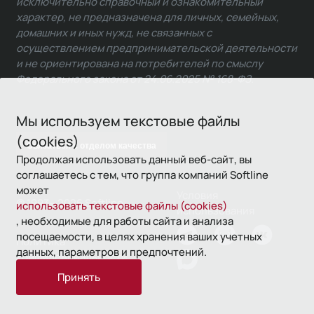
исключительно справочный и ознакомительный
характер, не предназначена для личных, семейных,
домашних и иных нужд, не связанных с
осуществлением предпринимательской деятельности
и не ориентирована на потребителей по смыслу
Федерального закона от 24.06.2025 № 168-ФЗ.
Мы используем текстовые файлы
(cookies)
Связаться с отделом качества
Продолжая использовать данный веб-сайт, вы
соглашаетесь с тем, что группа компаний Softline
может
Условия
© 1993—2026 Softline
использовать текстовые файлы (cookies)
использования
, необходимые для работы сайта и анализа
посещаемости, в целях хранения ваших учетных
Политика
данных, параметров и предпочтений.
конфиденциальности
Принять
16+