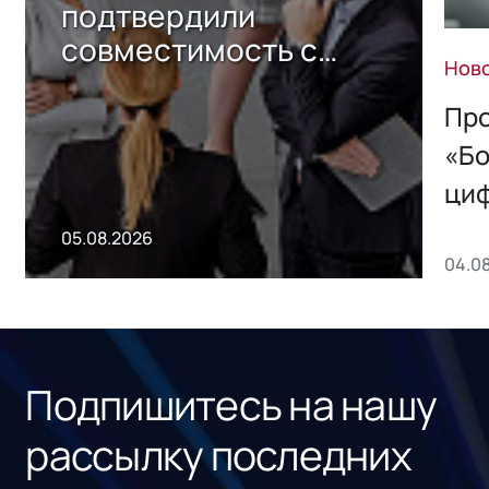
подтвердили
совместимость с
Нов
решением Sharx
Storage 2.x для
Про
хранения данных
«Бо
ци
пр
05.08.2026
04.0
без
ном
«1С
Подпишитесь на нашу
рассылку последних