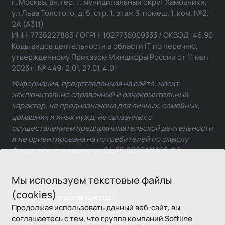
г. Москва, вн.тер. г. муниципальный округ Хамовники,
ул Льва Толстого, д. 5, стр. 1, этаж 3, помещ. 1, ком. №2,
2А (А311)
ИНН: 7736227885 / ОГРН: 1027736009333 / ОКВЭД: 46.90
Коды видов деятельности в области IT по перечню,
утвержденному Приказом Минцифры России от 11 мая
2023 г. № 449: 2.01, 27.01, 4.01
Информация, представленная на сайте, носит
исключительно справочный и ознакомительный
характер, не предназначена для личных, семейных,
домашних и иных нужд, не связанных с
осуществлением предпринимательской деятельности
и не ориентирована на потребителей по смыслу
Федерального закона от 24.06.2025 № 168-ФЗ.
Мы используем текстовые файлы
(cookies)
Связаться с отделом качества
Продолжая использовать данный веб-сайт, вы
соглашаетесь с тем, что группа компаний Softline