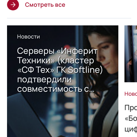
Смотреть все
Новости
Серверы «Инферит
Техники» (кластер
«СФ Тех» ГК Softline)
подтвердили
совместимость с
Нов
решением Sharx
Storage 2.x для
Про
хранения данных
«Бо
ци