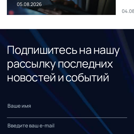
пр
05.08.2026
04.0
без
ном
«1С
Подпишитесь на нашу
рассылку последних
новостей и событий