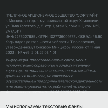
ПУБЛИЧНОЕ АКЦИОНЕРНОЕ ОБЩЕСТВО "СОФТЛАЙН"
г. Москва, вн.тер. г. муниципальный округ Хамовники,
ул Льва Толстого, д. 5, стр. 1, этаж 3, помещ. 1, ком. №2,
2А (А311)
ИНН: 7736227885 / ОГРН: 1027736009333 / ОКВЭД: 46.90
Коды видов деятельности в области IT по перечню,
утвержденному Приказом Минцифры России от 11 мая
2023 г. № 449: 2.01, 27.01, 4.01
Информация, представленная на сайте, носит
исключительно справочный и ознакомительный
характер, не предназначена для личных, семейных,
домашних и иных нужд, не связанных с
осуществлением предпринимательской деятельности
и не ориентирована на потребителей по смыслу
Федерального закона от 24.06.2025 № 168-ФЗ.
Мы используем текстовые файлы