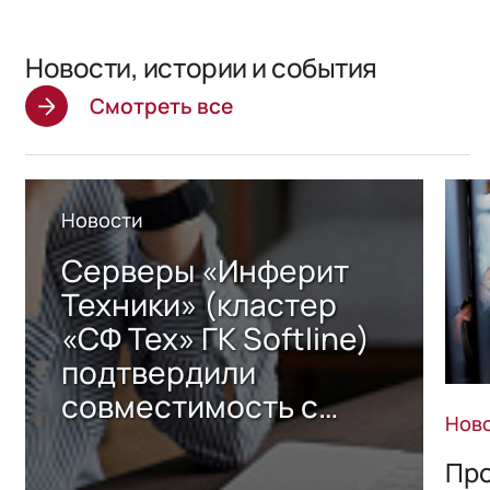
Новости, истории и события
Смотреть все
Новости
Серверы «Инферит
Техники» (кластер
«СФ Тех» ГК Softline)
подтвердили
совместимость с
Нов
решением Sharx
Storage 2.x для
Про