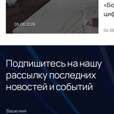
хранения данных
«Бо
ци
пр
05.08.2026
04.0
без
ном
«1С
Подпишитесь на нашу
рассылку последних
новостей и событий