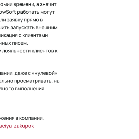
омии времени, а значит
lowSoft работать могут
ли заявку прямо в
шить запускать внешним
никация с клиентами
нных писем.
у лояльности клиентов к
ании, даже с «нулевой»
ально просматривать, на
олного выполнения.
жения в компании.
zaciya-zakupok