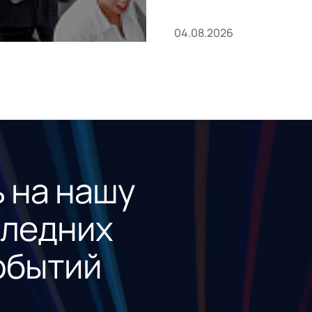
04.08.2026
 на нашу
следних
обытий