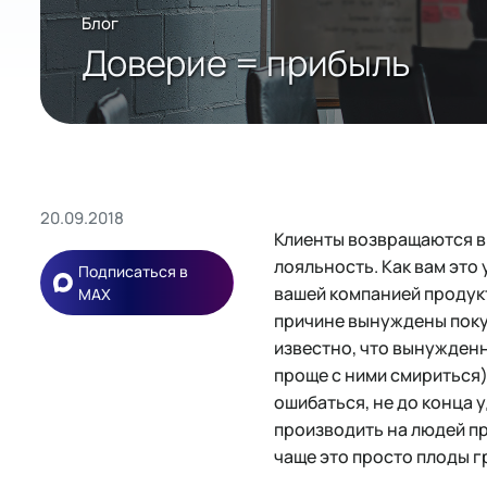
Блог
Доверие = прибыль
20.09.2018
Клиенты возвращаются в
лояльность. Как вам эт
Подписаться в
вашей компанией продукт
MAX
причине вынуждены покупа
известно, что вынужденн
проще с ними смириться).
ошибаться, не до конца 
производить на людей пр
чаще это просто плоды 