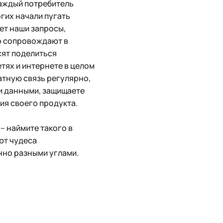
каждый потребитель
гих начали пугать
ет наши запросы,
о сопровождают в
сят поделиться
тях и интернете в целом
атную связь регулярно,
и данными, защищаете
ия своего продукта.
– наймите такого в
ют чудеса
нно разными углами.