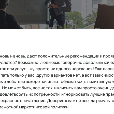
новь и вновь, дают положительные рекомендации и про
о удается? Возможно, люди безоговорочно довольны кач
ов или услуг – ну просто ни одного нарекания! Еще вариа
ть только у вас, других вариантов нет, а вот зависимос
ые действия вскоре начинают облекаться в позитивную «
 Но может быть, все не так, и клиенты вам просто очень 
удовлетворять их потребности, игнорировать лучшие практ
екрасное впечатление. Доверие к вам не всегда результ
грамотной маркетинговой политики.