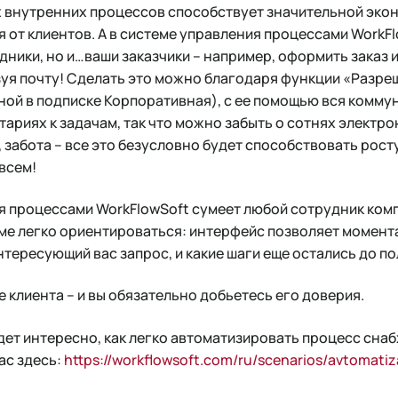
 внутренних процессов способствует значительной экон
я от клиентов. А в системе управления процессами WorkF
дники, но и…ваши заказчики – например, оформить заказ и
зуя почту! Сделать это можно благодаря функции «Разре
ой в подписке Корпоративная), с ее помощью вся комму
тариях к задачам, так что можно забыть о сотнях электро
 забота – все это безусловно будет способствовать рост
всем!
я процессами WorkFlowSoft сумеет любой сотрудник комп
еме легко ориентироваться: интерфейс позволяет момент
нтересующий вас запрос, и какие шаги еще остались до п
е клиента – и вы обязательно добьетесь его доверия.
дет интересно, как легко автоматизировать процесс снаб
ас здесь:
https://workflowsoft.com/ru/scenarios/avtomati