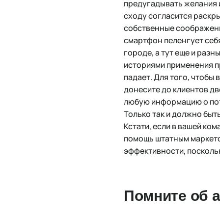
предугадывать желания 
сходу согласится раскры
собственные соображения
смартфон пеленгует себ
городе, а тут еще и раз
историями применения пр
падает. Для того, чтобы
донесите до клиентов д
любую информацию о потр
Только так и должно быть
Кстати, если в вашей ко
помощь штатным маркет
эффективности, посколь
Помните об 