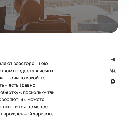
являют всестороннюю
еством предоставляемых
нт – они по какой-то
ть – есть (давно
обертку», поскольку так
доверяют! Вы можете
ики – и тем не менее
ат врожденной харизмы,