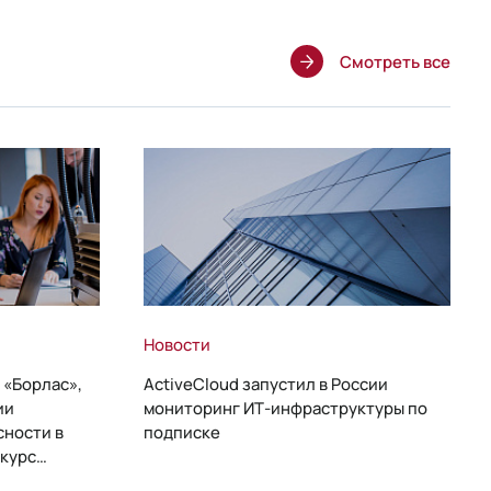
Смотреть все
Новости
 «Борлас»,
ActiveCloud запустил в России
ии
мониторинг ИТ-инфраструктуры по
сности в
подписке
курс