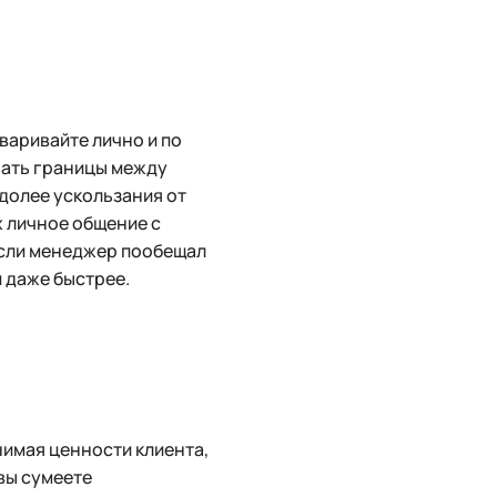
варивайте лично и по
рать границы между
 долее ускользания от
х личное общение с
если менеджер пообещал
и даже быстрее.
нимая ценности клиента,
вы сумеете