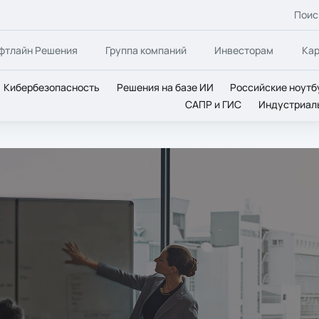
Поис
фтлайн Решения
Группа компаний
Инвесторам
Ка
Кибербезопасность
Решения на базе ИИ
Российские ноутб
САПР и ГИС
Индустриал