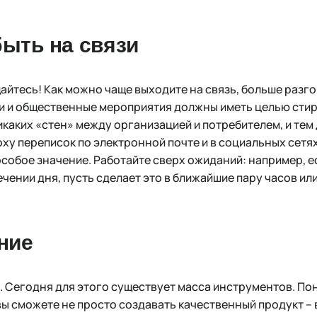
ыть на связи
айтесь! Как можно чаще выходите на связь, больше разго
и и общественные мероприятия должны иметь целью сти
икаких «стен» между организацией и потребителем, и тем
оху переписок по электронной почте и в социальных сетя
особое значение. Работайте сверх ожиданий: например, 
ечении дня, пусть сделает это в ближайшие пару часов ил
ние
. Сегодня для этого существует масса инструментов. По
вы сможете не просто создавать качественный продукт – 