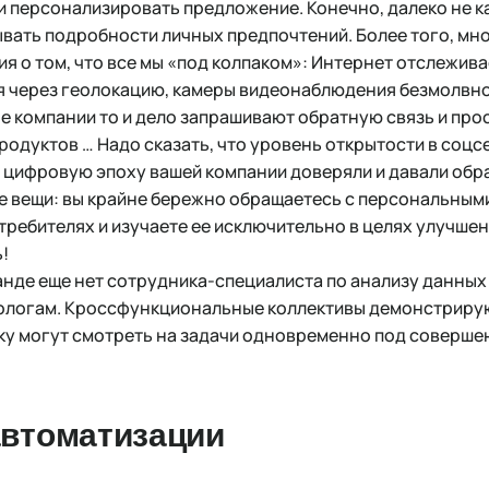
и персонализировать предложение. Конечно, далеко не 
вать подробности личных предпочтений. Более того, мно
 о том, что все мы «под колпаком»: Интернет отслежива
я через геолокацию, камеры видеонаблюдения безмолвн
ные компании то и дело запрашивают обратную связь и про
одуктов … Надо сказать, что уровень открытости в соцсе
 в цифровую эпоху вашей компании доверяли и давали обр
ве вещи: вы крайне бережно обращаетесь с персональным
ебителях и изучаете ее исключительно в целях улучшен
!
манде еще нет сотрудника-специалиста по анализу данных 
ологам. Кроссфункциональные коллективы демонстриру
ку могут смотреть на задачи одновременно под соверше
автоматизации