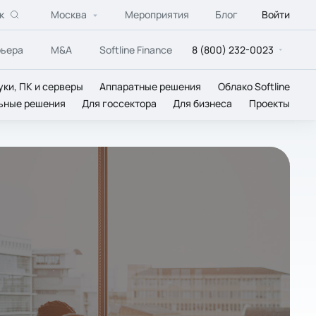
к
Москва
Мероприятия
Блог
Войти
рьера
M&A
Softline Finance
8 (800) 232-0023
уки, ПК и серверы
Аппаратные решения
Облако Softline
ьные решения
Для госсектора
Для бизнеса
Проекты