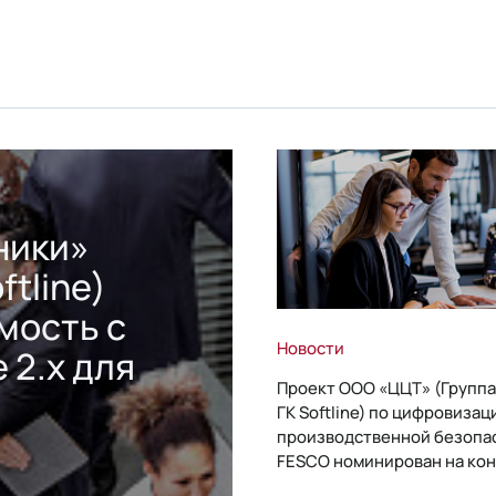
ники»
ftline)
мость с
Новости
 2.x для
Проект ООО «ЦЦТ» (Группа
ГК Softline) по цифровизац
производственной безопа
FESCO номинирован на кон
«1С:Проект года»