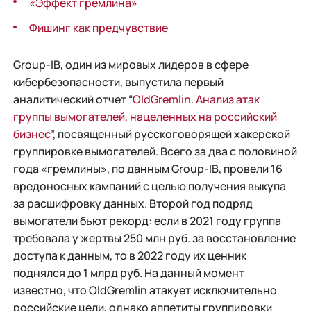
«Эффект гремлина»
Фишинг как предчувствие
Group-IB, один из мировых лидеров в сфере
кибербезопасности, выпустила первый
аналитический отчет “
OldGremlin. Анализ атак
группы вымогателей, нацеленных на российский
бизнес
”, посвященный русскоговорящей хакерской
группировке вымогателей. Всего за два с половиной
года «гремлины», по данным Group-IB, провели 16
вредоносных кампаний с целью получения выкупа
за расшифровку данных. Второй год подряд
вымогатели бьют рекорд: если в 2021 году группа
требовала у жертвы 250 млн руб. за восстановление
доступа к данным, то в 2022 году их ценник
поднялся до 1 млрд руб. На данный момент
известно, что OldGremlin атакует исключительно
российские цели, однако аппетиты группировки