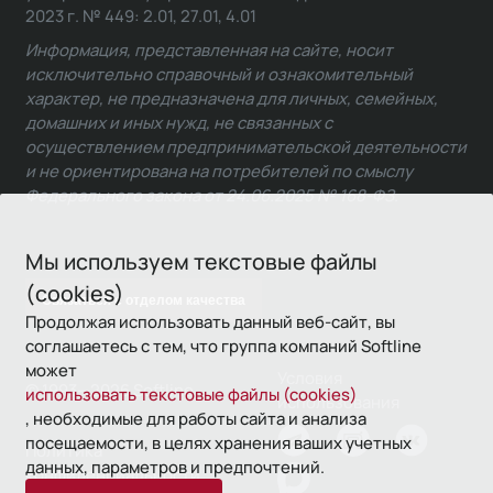
2023 г. № 449: 2.01, 27.01, 4.01
Информация, представленная на сайте, носит
исключительно справочный и ознакомительный
характер, не предназначена для личных, семейных,
домашних и иных нужд, не связанных с
осуществлением предпринимательской деятельности
и не ориентирована на потребителей по смыслу
Федерального закона от 24.06.2025 № 168-ФЗ.
Мы используем текстовые файлы
(cookies)
Связаться с отделом качества
Продолжая использовать данный веб-сайт, вы
соглашаетесь с тем, что группа компаний Softline
может
Условия
© 1993—2026 Softline
использовать текстовые файлы (cookies)
использования
, необходимые для работы сайта и анализа
посещаемости, в целях хранения ваших учетных
Политика
данных, параметров и предпочтений.
конфиденциальности