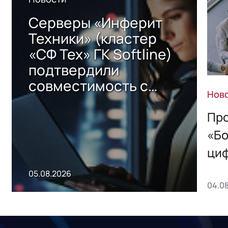
Серверы «Инферит
Техники» (кластер
«СФ Тех» ГК Softline)
подтвердили
совместимость с
Нов
решением Sharx
Storage 2.x для
Про
хранения данных
«Бо
ци
пр
05.08.2026
04.0
без
ном
«1С