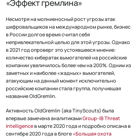
«Эффект гремлина»
Несмотря на молниеносный рост угрозы атак
шифровальщиков на международном рынке, бизнес
в России долгое время считал себя
непривлекательной целью для этой угрозы. Однако
в 2021 год опроверг это устоявшееся мнение:
количество кибератак вымогателей на российские
компании увеличилось более чем на 200%. Одним из
заметных и наиболее «жадных» вымогателей,
атакующим на данный момент исключительно
российские компании стала группа, получившая
название OldGremlin.
Активность OldGremlin (aka TinyScouts) была
впервые замечена аналитиками
Group-IB Threat
Intelligence
в марте 2020 года и подробно описана в
сентябре 2020 года в блоге
«Большая охота