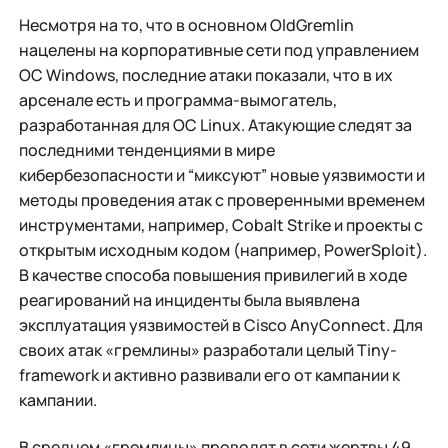
Несмотря на то, что в основном OldGremlin
нацелены на корпоративные сети под управлением
OC Windows, последние атаки показали, что в их
арсенале есть и программа-вымогатель,
разработанная для ОС Linux. Атакующие следят за
последними тенденциями в мире
кибербезопасности и “миксуют” новые уязвимости и
методы проведения атак с проверенными временем
инструментами, например, Cobalt Strike и проекты с
открытым исходным кодом (например, PowerSploit).
В качестве способа повышения привилегий в ходе
реагирований на инциденты была выявлена
эксплуатация уязвимостей в Cisco AnyConnect. Для
своих атак «гремлины» разработали целый Tiny-
framework и активно развивали его от кампании к
кампании.
В среднем «гремлины» проводят в сети жертвы 49