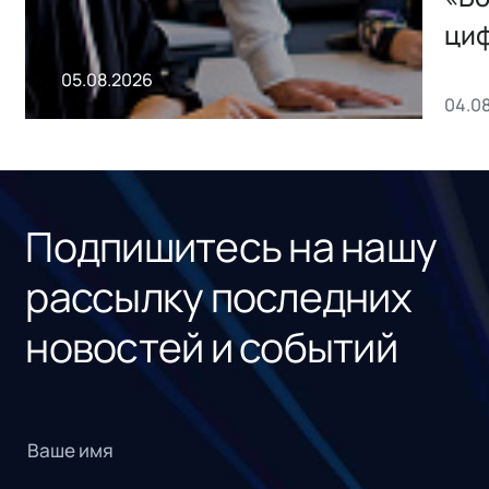
ци
пр
05.08.2026
04.0
без
ном
«1С
Подпишитесь на нашу
рассылку последних
новостей и событий