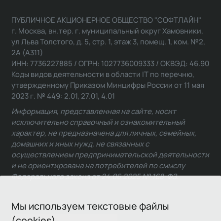
ПУБЛИЧНОЕ АКЦИОНЕРНОЕ ОБЩЕСТВО "СОФТЛАЙН"
г. Москва, вн.тер. г. муниципальный округ Хамовники,
ул Льва Толстого, д. 5, стр. 1, этаж 3, помещ. 1, ком. №2,
2А (А311)
ИНН: 7736227885 / ОГРН: 1027736009333 / ОКВЭД: 46.90
Коды видов деятельности в области IT по перечню,
утвержденному Приказом Минцифры России от 11 мая
2023 г. № 449: 2.01, 27.01, 4.01
Информация, представленная на сайте, носит
исключительно справочный и ознакомительный
характер, не предназначена для личных, семейных,
домашних и иных нужд, не связанных с
осуществлением предпринимательской деятельности
и не ориентирована на потребителей по смыслу
Федерального закона от 24.06.2025 № 168-ФЗ.
Мы используем текстовые файлы
(cookies)