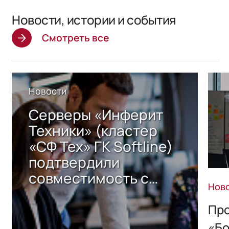
Новости, истории и события
Смотреть все
Новости
Серверы «Инферит
Техники» (кластер
«СФ Тех» ГК Softline)
подтвердили
совместимость с
Нов
решением Sharx
Storage 2.x для
Про
хранения данных
«Бо