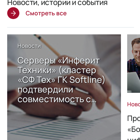
Новости, истории и события
Смотреть все
Новости
Серверы «Инферит
Техники» (кластер
«СФ Тех» ГК Softline)
подтвердили
совместимость с
Нов
решением Sharx
Storage 2.x для
Про
хранения данных
«Бо
ци