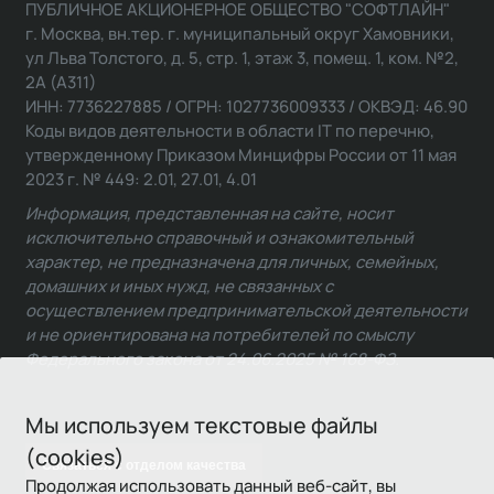
ПУБЛИЧНОЕ АКЦИОНЕРНОЕ ОБЩЕСТВО "СОФТЛАЙН"
г. Москва, вн.тер. г. муниципальный округ Хамовники,
ул Льва Толстого, д. 5, стр. 1, этаж 3, помещ. 1, ком. №2,
2А (А311)
ИНН: 7736227885 / ОГРН: 1027736009333 / ОКВЭД: 46.90
Коды видов деятельности в области IT по перечню,
утвержденному Приказом Минцифры России от 11 мая
2023 г. № 449: 2.01, 27.01, 4.01
Информация, представленная на сайте, носит
исключительно справочный и ознакомительный
характер, не предназначена для личных, семейных,
домашних и иных нужд, не связанных с
осуществлением предпринимательской деятельности
и не ориентирована на потребителей по смыслу
Федерального закона от 24.06.2025 № 168-ФЗ.
Мы используем текстовые файлы
(cookies)
Связаться с отделом качества
Продолжая использовать данный веб-сайт, вы