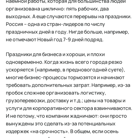
наемной работы, которая для большинства людей
организована циклично: пять рабочих, два
выходных. А еще случаются перерывы на праздники.
Россия – одна из стран-лидеров по числу
праздничных дней в году. Нигде больше, например,
не отмечают Новый год 7-9 дней подряд.
Праздники для бизнеса и хороши, и плохи
одновременно. Когда жизнь всего города резко
ускоряется (например, в предновогодней суете),
многие бизнес-процессы тормозятся и начинают
требовать дополнительных затрат. Например, из-за
пробок сложнее организовать логистику,
грузоперевозки, доставку и т.д.; цены на товары и
услуги для корпоративного сектора взвинчиваются.
И не потому, что компании жадничают: они просто
вынуждены это сделать из-за потенциальных
издержек «на срочность». В общем, если осень