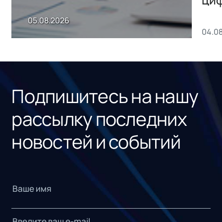
пр
05.08.2026
04.0
без
ном
«1С
Подпишитесь на нашу
рассылку последних
новостей и событий