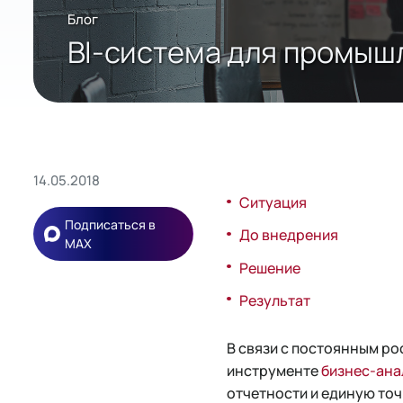
Блог
BI-система для промыш
14.05.2018
Ситуация
Подписаться в
До внедрения
MAX
Решение
Результат
В связи с постоянным р
инструменте
бизнес-ана
отчетности и единую то