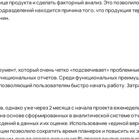
це продукта и сделать факторный анализ. Это позволило 
одразделений находится причина того, что продукция тер
нин.
умент, который очень четко «подсвечивает» проблемные
функциональных отчетов. Среди функциональных преимуще
, позволяющий пользователям быстро начать работу. Затр
в, однако уже через 2 месяца с начала проекта еженеде
на основе сформированных в аналитической системе отч
дений в данных и их оценке. Использование «единой вер
ции позволило сократить время планерок и повысить их 
ании, еще до своего окончания BI-проект окупил затрач