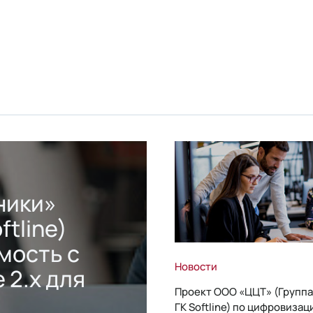
ники»
ftline)
мость с
Новости
 2.x для
Проект ООО «ЦЦТ» (Группа
ГК Softline) по цифровизац