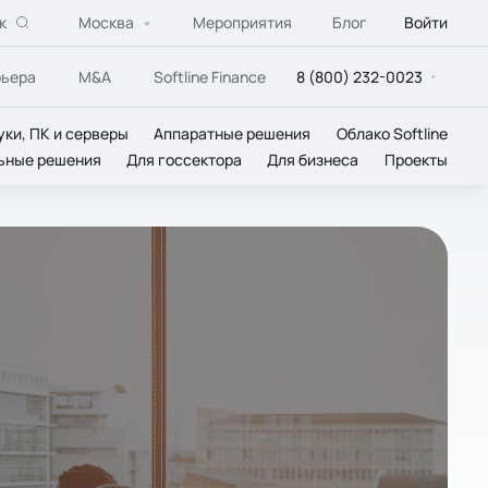
к
Москва
Мероприятия
Блог
Войти
рьера
M&A
Softline Finance
8 (800) 232-0023
уки, ПК и серверы
Аппаратные решения
Облако Softline
ьные решения
Для госсектора
Для бизнеса
Проекты