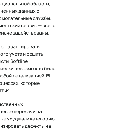
нкциональной области,
зненных данных с
помогательные службы:
лиентский сервис — всего
иначе задействованы.
ило гарантировать
ого учета и решить
сты Softline
ически невозможно было
юбой детализацией. BI-
роцессах, которые
твия.
одственных
оцессе передачи на
рые ухудшали категорию
лизировать дефекты на