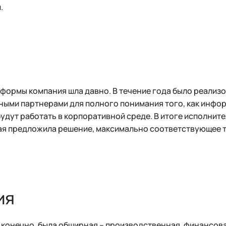
.
формы компания шла давно. В течение года было реализ
зными партнерами для полного понимания того, как инф
удут работать в корпоративной среде. В итоге исполнит
орая предложила решение, максимально соответствующее 
ия
 конечно, была обширная – производственная, финансова