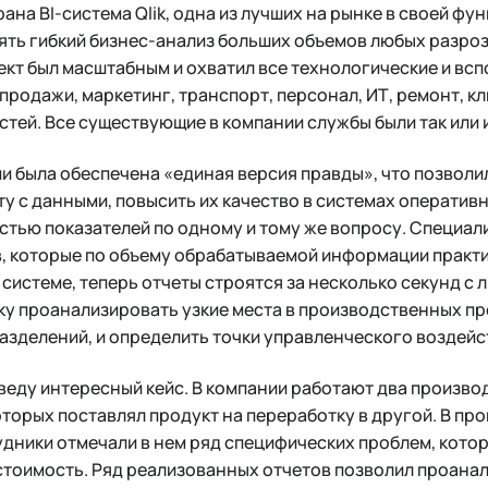
ана BI-система Qlik, одна из лучших на рынке в своей фу
ть гибкий бизнес-анализ больших объемов любых разро
ект был масштабным и охватил все технологические и вс
продажи, маркетинг, транспорт, персонал, ИТ, ремонт, к
тей. Все существующие в компании службы были так или 
ии была обеспечена «единая версия правды», что позвол
 с данными, повысить их качество в системах оперативн
тью показателей по одному и тому же вопросу. Специали
в, которые по объему обрабатываемой информации практ
системе, теперь отчеты строятся за несколько секунд с л
ку проанализировать узкие места в производственных п
азделений, и определить точки управленческого воздейс
веду интересный кейс. В компании работают два произв
оторых поставлял продукт на переработку в другой. В пр
удники отмечали в нем ряд специфических проблем, кото
стоимость. Ряд реализованных отчетов позволил проана