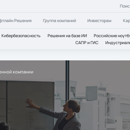
Поис
фтлайн Решения
Группа компаний
Инвесторам
Ка
Кибербезопасность
Решения на базе ИИ
Российские ноутб
САПР и ГИС
Индустриал
енной компании