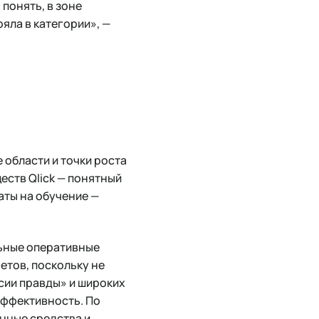
понять, в зоне
яла в категории», —
 области и точки роста
ств Qlick — понятный
аты на обучение —
льные оперативные
етов, поскольку не
сии правды» и широких
эффективность. По
енные средства и