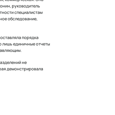
оронин, руководитель
етности специалистам
тное обследование,
составляла порядка
о лишь единичные отчеты
равляющим.
разделений не
орая демонстрировала