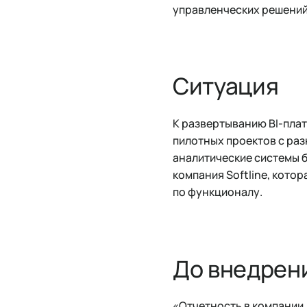
управленческих решений
Ситуация
К развертыванию BI-плат
пилотных проектов с ра
аналитические системы б
компания Softline, кот
по функционалу.
До внедрен
«Отчетность в компании,