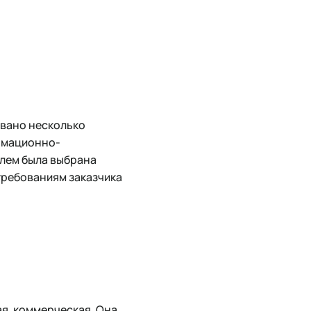
овано несколько
ормационно-
елем была выбрана
требованиям заказчика
я, коммерческая. Она