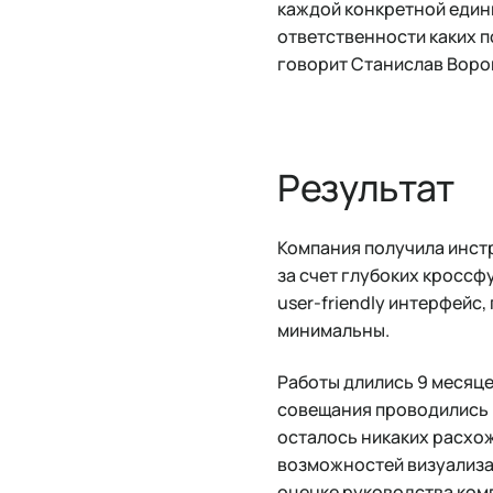
каждой конкретной едини
ответственности каких п
говорит Станислав Воро
Результат
Компания получила инстр
за счет глубоких кросс
user-friendly интерфейс
минимальны.
Работы длились 9 месяце
совещания проводились 
осталось никаких расхож
возможностей визуализа
оценке руководства комп