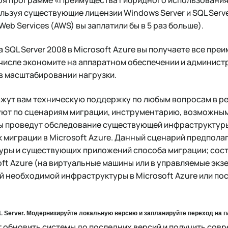
льзуя существующие лицензии Windows Server и SQL Serve
eb Services (AWS) вы заплатили бы в 5 раз больше).
 SQL Server 2008 в Microsoft Azure вы получаете все пре
 числе экономите на аппаратном обеспечении и админист
в масштабировании нагрузки.
ажут вам техническую поддержку по любым вопросам в реж
уют по сценариям миграции, инструментарию, возможным
ы проведут обследование существующей инфраструктуры
к миграции в Microsoft Azure. Данный сценарий предпола
уры и существующих приложений способа миграции; сос
oft Azure (на виртуальные машины или в управляемые эк
ей необходимой инфраструктуры в Microsoft Azure или п
L Server. Модернизируйте локальную версию и запланируйте переход на 
т обновить системы до последних версий и получить сов