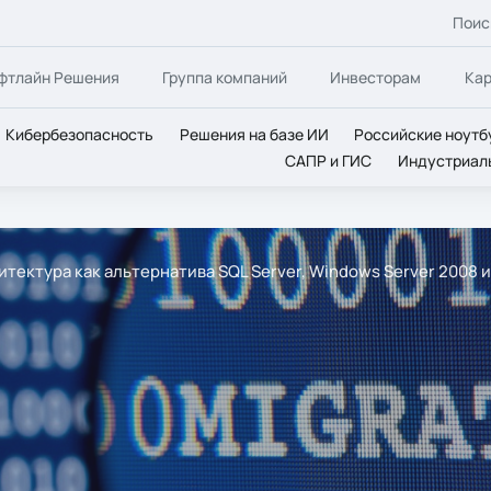
Поис
фтлайн Решения
Группа компаний
Инвесторам
Ка
Кибербезопасность
Решения на базе ИИ
Российские ноутб
САПР и ГИС
Индустриал
итектура как альтернатива SQL Server, Windows Server 2008 и