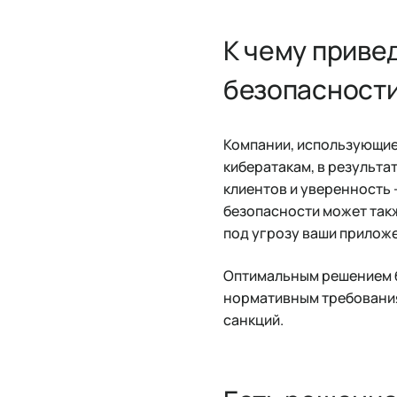
К чему приве
безопасност
Компании, использующие
кибератакам, в результа
клиентов и уверенность
безопасности может такж
под угрозу ваши приложе
Оптимальным решением б
нормативным требования
санкций.