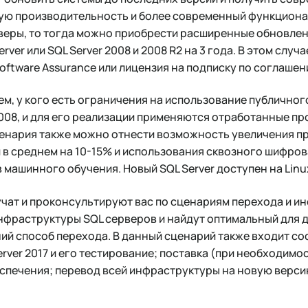
ую производительность и более современный функционал.
веры, то тогда можно приобрести расширенные обновле
ver или SQL Server 2008 и 2008 R2 на 3 года. В этом случ
ftware Assurance или лицензия на подписку по соглашени
ем, у кого есть ограничения на использование публичног
2008, и для его реализации применяются отработанные п
енария также можно отнести возможность увеличения п
в среднем на 10-15% и использования сквозного шифров
 машинного обучения. Новый SQL Server доступен на Linu
учат и проконсультируют вас по сценариям перехода и и
нфраструктуры SQL серверов и найдут оптимальный для 
й способ перехода. В данный сценарий также входит со
erver 2017 и его тестирование; поставка (при необходимо
еспечения; перевод всей инфраструктуры на новую версию