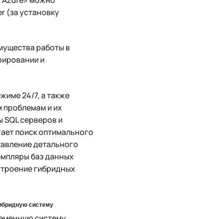
r (за установку
имущества работы в
рировании и
име 24/7, а также
 проблемам и их
 SQL серверов и
гает поиск оптимального
тавление детального
земпляры баз данных
остроение гибридных
гибридную систему
ременную систему