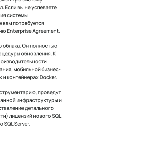
 Если вы не успеваете
ния системы
ае вам потребуется
ю Enterprise Agreement.
о облака. Он полностью
роцедуры обновления. К
роизводительности
ания, мобильной бизнес-
x и контейнерах Docker.
нструментарию, проведут
данной инфраструктуры и
ставление детального
сти) лицензий нового SQL
 SQL Server.