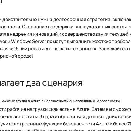
!
 действительно нужна долгосрочная стратегия, включ
пасности. Окончание поддержки вышеуказанных систем 
ля внедрения инноваций и совершенствования текущей 
ver и Windows Server помогут выполнить жесткие требо
чая «Общий регламент по защите данных». Запускайте эт
бридной среде!
лагает два сценария
абочие нагрузки в Azure с бесплатными обновлениями безопасности
сти рабочие нагрузки «как есть» в Azure. Затем вы сможе
безопасности на 3 года и обновиться до последних верси
лучите встроенные функции безопасности Azure и более 
аря программе «Преимущества гибридного использования