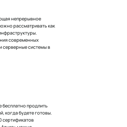
ающая непрерывное
можно рассматривать как
инфраструктуры.
вания современных
и серверные системы в
те бесплатно продлить
й, когда будете готовы.
70 сертификатов
 Azure» можно