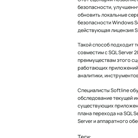
безопасности, улучшенн
обновить локальные сер
безопасности Windows Ser
действующая лицензия So
Такой способ подходит т
совместим с SQL Server 
преимуществам этого сц
работающих приложений 
аналитики, инструментов
Специалисты Softline об
обследование текущей и
существующих приложени
плана перехода на SQL S
Server и аппаратного об
Теги: