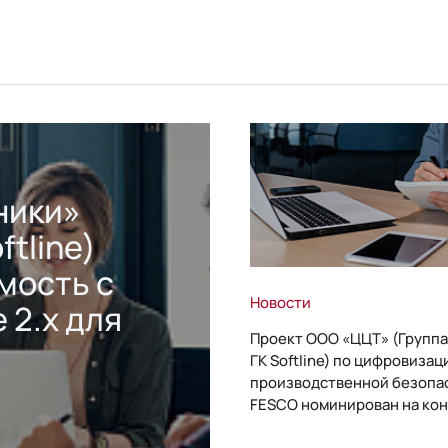
ники»
ftline)
мость с
Новости
 2.x для
Проект ООО «ЦЦТ» (Группа
ГК Softline) по цифровизац
производственной безопа
FESCO номинирован на кон
«1С:Проект года»