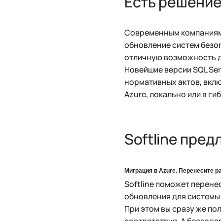
Есть решение
Современным компаниям
обновление систем безо
отличную возможность д
Новейшие версии SQL Ser
нормативных актов, вклю
Azure, локально или в ги
Softline пред
Миграция в Azure. Перенесите р
Softline поможет перене
обновления для системы 
При этом вы сразу же по
соответствия. А благод