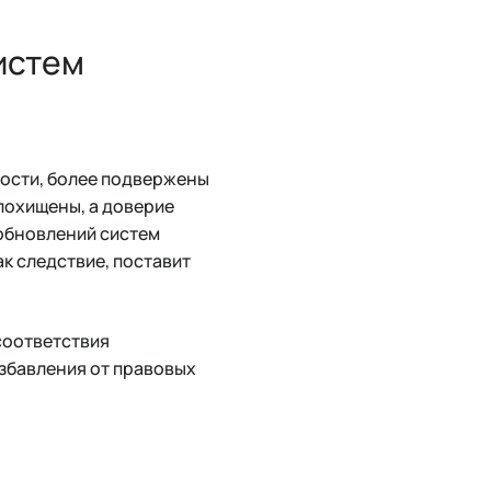
истем
ости, более подвержены
 похищены, а доверие
 обновлений систем
ак следствие, поставит
соответствия
збавления от правовых