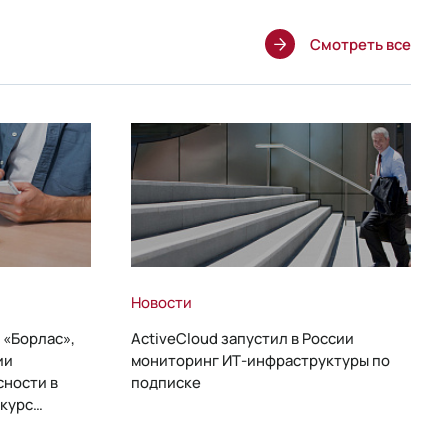
Смотреть все
Новости
 «Борлас»,
ActiveCloud запустил в России
ии
мониторинг ИТ-инфраструктуры по
сности в
подписке
курс