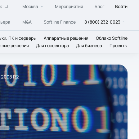
к
Москва
Мероприятия
Блог
Войти
рьера
M&A
Softline Finance
8 (800) 232-0023
уки, ПК и серверы
Аппаратные решения
Облако Softline
ьные решения
Для госсектора
Для бизнеса
Проекты
 2008 R2