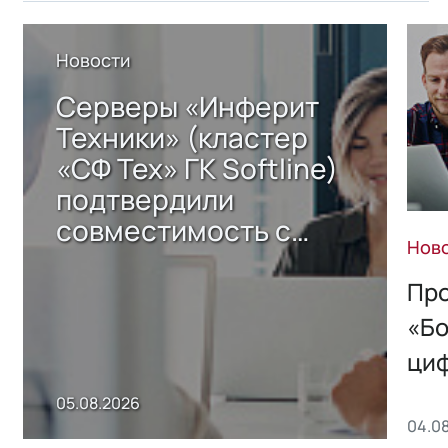
Новости
Серверы «Инферит
Техники» (кластер
«СФ Тех» ГК Softline)
подтвердили
совместимость с
Нов
решением Sharx
Storage 2.x для
Про
хранения данных
«Бо
ци
пр
05.08.2026
04.0
без