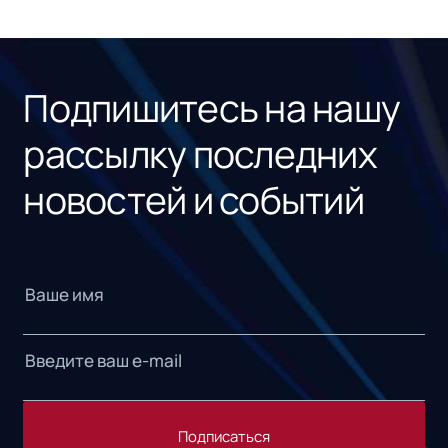
ном
«1С
Подпишитесь на нашу
рассылку последних
новостей и событий
Подписаться