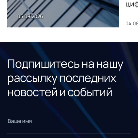
ци
пр
05.08.2026
04.0
без
ном
«1С
Подпишитесь на нашу
рассылку последних
новостей и событий