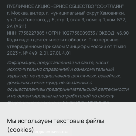
ПУБЛИЧНОЕ АКЦИОНЕРНОЕ ОБЩЕСТВО "СОФТЛАЙН"
г. Москва, вн.тер. г. муниципальный округ Хамовники,
ул Льва Толстого, д. 5, стр. 1, этаж 3, помещ. 1, ком. №2,
2А (А311)
ИНН: 7736227885 / ОГРН: 1027736009333 / ОКВЭД: 46.90
Коды видов деятельности в области IT по перечню,
утвержденному Приказом Минцифры России от 11 мая
2023 г. № 449: 2.01, 27.01, 4.01
Информация, представленная на сайте, носит
исключительно справочный и ознакомительный
характер, не предназначена для личных, семейных,
домашних и иных нужд, не связанных с
осуществлением предпринимательской деятельности
и не ориентирована на потребителей по смыслу
Федерального закона от 24.06.2025 № 168-ФЗ.
Мы используем текстовые файлы
(cookies)
Связаться с отделом качества