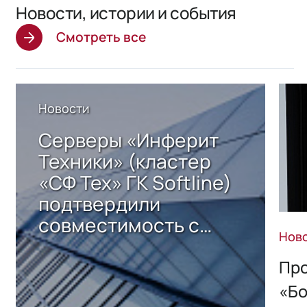
Новости, истории и события
Смотреть все
Новости
Серверы «Инферит
Техники» (кластер
«СФ Тех» ГК Softline)
подтвердили
совместимость с
Нов
решением Sharx
Storage 2.x для
Про
хранения данных
«Бо