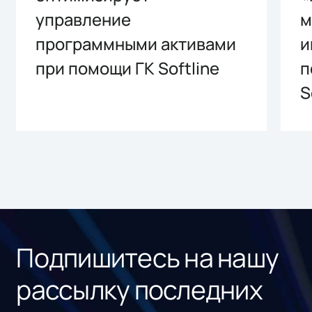
управление
м
программными активами
и
при помощи ГК Softline
п
S
Подпишитесь на нашу
рассылку последних