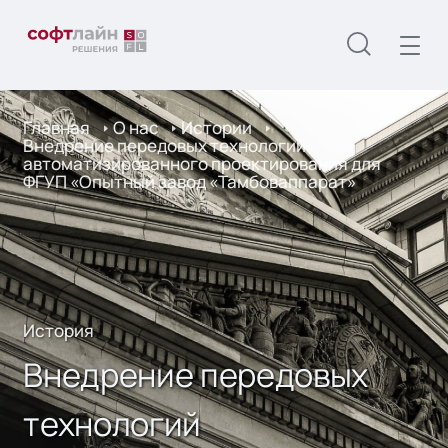
Главная
О нас
Истории
Внедрение передовых технологий
автоматизированного проектирования для
ФГУП «Опытный завод «Тамбоваппарат»
История
Внедрение передовых
технологий