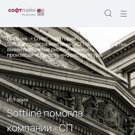
Главная
О нас
Истории
Softline помогла компании «СП «МеКаМинефть»
выявить скрытые риски и повысить
производительность инфраструктуры
История
Softline помогла
компании «СП