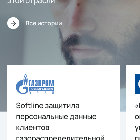
этой отрасли
Все истории
Softline защитила
«
персональные данные
о
клиентов
у
газораспределительной
п