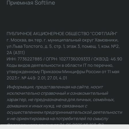
Приемная Softline
ПУБЛИЧНОЕ АКЦИОНЕРНОЕ ОБЩЕСТВО "СОФТЛАЙН"
г. Москва, вн.тер. г. муниципальный округ Хамовники,
ул Льва Толстого, д. 5, стр. 1, этаж 3, помещ. 1, ком. №2,
2А (А311)
ИНН: 7736227885 / ОГРН: 1027736009333 / ОКВЭД: 46.90
Коды видов деятельности в области IT по перечню,
утвержденному Приказом Минцифры России от 11 мая
2023 г. № 449: 2.01, 27.01, 4.01
Информация, представленная на сайте, носит
исключительно справочный и ознакомительный
характер, не предназначена для личных, семейных,
домашних и иных нужд, не связанных с
осуществлением предпринимательской деятельности
и не ориентирована на потребителей по смыслу
Федерального закона от 24.06.2025 № 168-ФЗ.