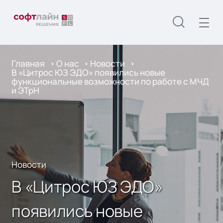
Главная
О нас
Новости
В «Цитрос ЮЗ ЭДО» появились новые
функциональные возможности по работе с МЧД
и ЭТрН
Новости
В «Цитрос ЮЗ ЭДО»
появились новые