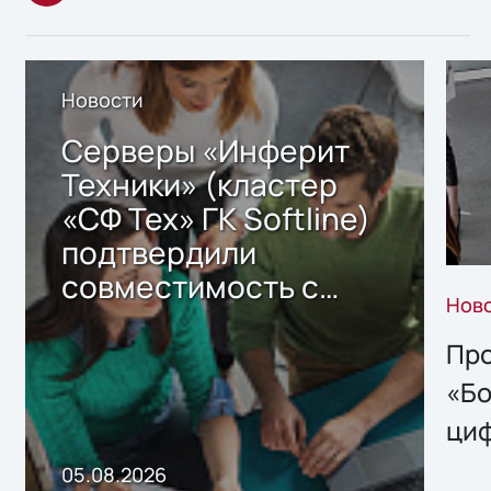
Новости
Серверы «Инферит
Техники» (кластер
«СФ Тех» ГК Softline)
подтвердили
совместимость с
Нов
решением Sharx
Storage 2.x для
Про
хранения данных
«Бо
ци
пр
05.08.2026