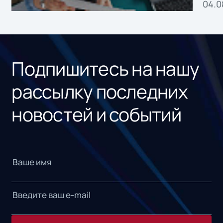
04.0
без
ном
«1С
Подпишитесь на нашу
рассылку последних
новостей и событий