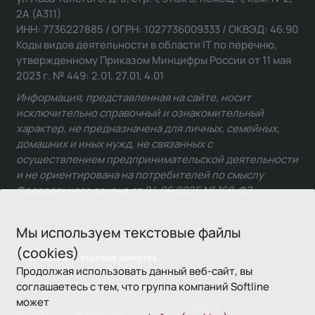
2А (А311)
ИНН: 7736227885 / ОГРН: 1027736009333 / ОКВЭД: 46.90
Коды видов деятельности в области IT по перечню,
утвержденному Приказом Минцифры России от 11 мая
2023 г. № 449: 2.01, 27.01, 4.01
Информация, представленная на сайте, носит
исключительно справочный и ознакомительный
характер, не предназначена для личных, семейных,
домашних и иных нужд, не связанных с
осуществлением предпринимательской деятельности
и не ориентирована на потребителей по смыслу
Федерального закона от 24.06.2025 № 168-ФЗ.
Мы используем текстовые файлы
(cookies)
Связаться с отделом качества
Продолжая использовать данный веб-сайт, вы
соглашаетесь с тем, что группа компаний Softline
может
Условия
© 1993—2026 Softline