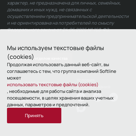
характер, не предназначена для личных, семейных,
домашних и иных нужд, не связанных с
осуществлением предпринимательской деятельности
и не ориентирована на потребителей по смыслу
Федерального закона от 24.06.2025 № 168-ФЗ.
Мы используем текстовые файлы
(cookies)
Связаться с отделом качества
Продолжая использовать данный веб-сайт, вы
соглашаетесь с тем, что группа компаний Softline
может
Условия
© 1993—2026 Softline
использовать текстовые файлы (cookies)
использования
, необходимые для работы сайта и анализа
посещаемости, в целях хранения ваших учетных
Политика
данных, параметров и предпочтений.
конфиденциальности
Принять
16+