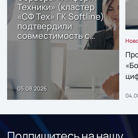
Техники» (кластер
«СФ Тех» ГК Softline)
подтвердили
совместимость с
Нов
решением Sharx
Storage 2.x для
Про
хранения данных
«Бо
ци
пр
05.08.2026
04.0
без
ном
«1С
Подпишитесь на нашу