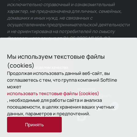
исключительно справочный и ознакомительный
характер, не предназначена для личных, семейных,
домашних и иных нужд, не связанных с
осуществлением предпринимательской деятельности
и не ориентирована на потребителей по смыслу
Федерального закона от 24.06.2025 № 168-ФЗ.
Мы используем текстовые файлы
(cookies)
Связаться с отделом качества
Продолжая использовать данный веб-сайт, вы
соглашаетесь с тем, что группа компаний Softline
может
Условия
© 1993—2026 Softline
использовать текстовые файлы (cookies)
использования
, необходимые для работы сайта и анализа
посещаемости, в целях хранения ваших учетных
Политика
данных, параметров и предпочтений.
конфиденциальности
Принять
16+