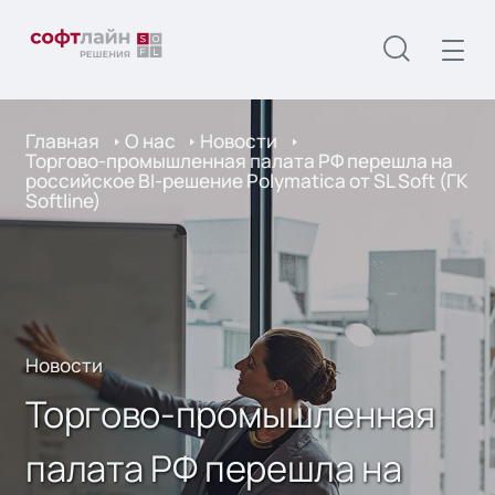
Главная
О нас
Новости
Торгово-промышленная палата РФ перешла на
российское BI-решение Polymatica от SL Soft (ГК
Softline)
Новости
Торгово-промышленная
палата РФ перешла на