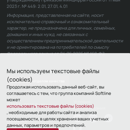
2023 г. № 449: 2.01, 27.01, 4.01
Информация, представленная на сайте, носит
исключительно справочный и ознакомительный
характер, не предназначена для личных, семейных,
домашних и иных нужд, не связанных с
осуществлением предпринимательской деятельности
и не ориентирована на потребителей по смыслу
Федерального закона от 24.06.2025 № 168-ФЗ.
Мы используем текстовые файлы
(cookies)
Связаться с отделом качества
Продолжая использовать данный веб-сайт, вы
соглашаетесь с тем, что группа компаний Softline
может
Условия
© 1993—2026 Softline
использовать текстовые файлы (cookies)
использования
, необходимые для работы сайта и анализа
посещаемости, в целях хранения ваших учетных
Политика
данных, параметров и предпочтений.
конфиденциальности