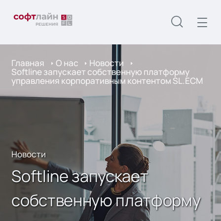
Главная
О нас
Новости
Softline запускает собственную платформу
управления корпоративным контентом SL.ECM
Новости
Softline запускает
собственную платформу