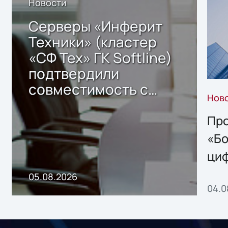
Новости
Серверы «Инферит
Техники» (кластер
«СФ Тех» ГК Softline)
подтвердили
совместимость с
Нов
решением Sharx
Storage 2.x для
Про
хранения данных
«Бо
ци
пр
05.08.2026
04.0
без
ном
«1С