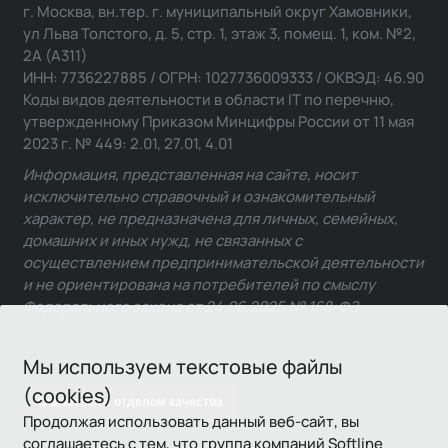
г. Москва, вн.тер. г. муниципальный округ Хамовники,
ул Льва Толстого, д. 5, стр. 1, этаж 3, помещ. 1, ком. №2,
2А (А311)
ИНН: 7736227885 / ОГРН: 1027736009333 / ОКВЭД: 46.90
Коды видов деятельности в области IT по перечню,
утвержденному Приказом Минцифры России от 11 мая
2023 г. № 449: 2.01, 27.01, 4.01
Информация, представленная на сайте, носит
исключительно справочный и ознакомительный
характер, не предназначена для личных, семейных,
домашних и иных нужд, не связанных с
осуществлением предпринимательской деятельности
и не ориентирована на потребителей по смыслу
Федерального закона от 24.06.2025 № 168-ФЗ.
Мы используем текстовые файлы
(cookies)
Связаться с отделом качества
Продолжая использовать данный веб-сайт, вы
соглашаетесь с тем, что группа компаний Softline