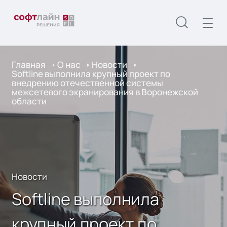
Главная
О нас
Новости
Softline выполнила крупный проект по
внедрению отечественной системы
межсетевого экранирования в Воронежской
области
Новости
Softline выполнила
крупный проект по