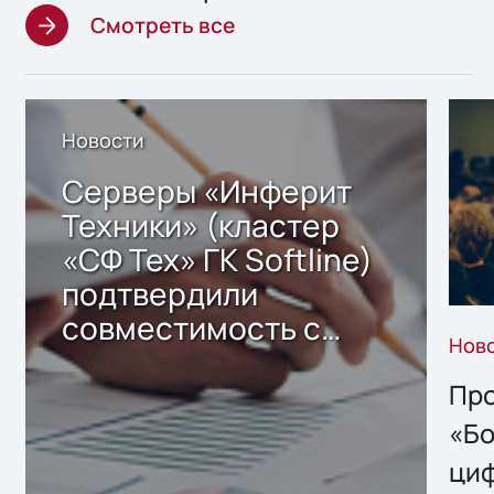
Смотреть все
Новости
Серверы «Инферит
Техники» (кластер
«СФ Тех» ГК Softline)
подтвердили
совместимость с
Нов
решением Sharx
Storage 2.x для
Про
хранения данных
«Бо
ци