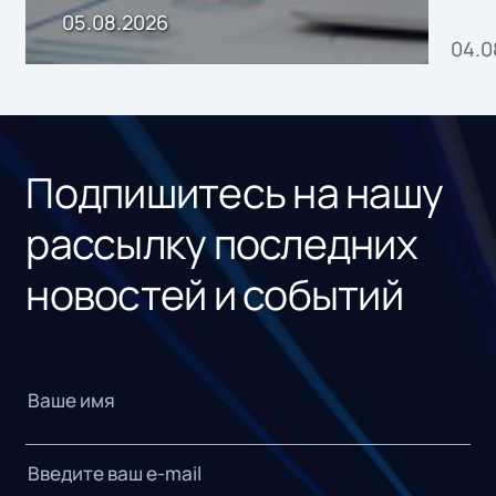
пр
05.08.2026
04.0
без
ном
«1С
Подпишитесь на нашу
рассылку последних
новостей и событий