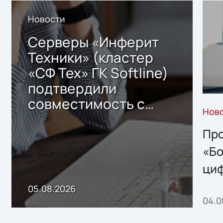
Новости
Серверы «Инферит
Техники» (кластер
«СФ Тех» ГК Softline)
подтвердили
совместимость с
Нов
решением Sharx
Storage 2.x для
Про
хранения данных
«Бо
ци
пр
05.08.2026
04.0
без
ном