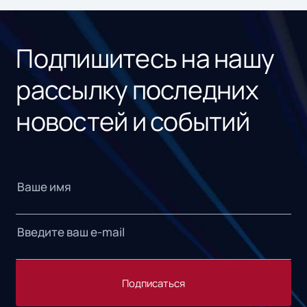
«1С
Подпишитесь на нашу
рассылку последних
новостей и событий
Подписаться