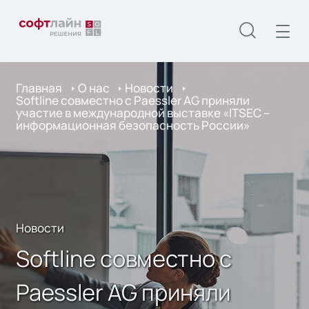
Главная
О нас
Новости
Softline совместно с Paessler AG приняли
участие в международной выставке «ITSEC –
информационная безопасность России»
Новости
Softline совместно с
Paessler AG приняли