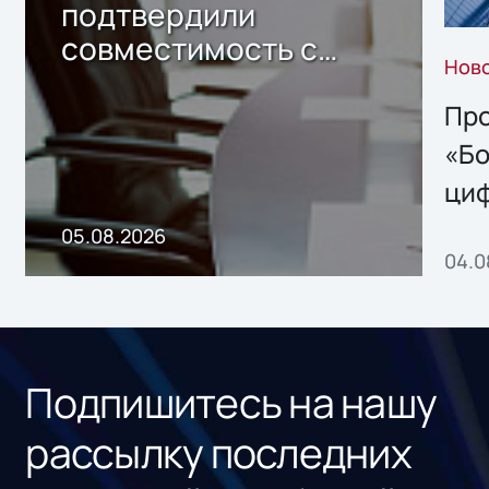
подтвердили
совместимость с
Нов
решением Sharx
Storage 2.x для
Про
хранения данных
«Бо
ци
пр
05.08.2026
04.0
без
ном
«1С
Подпишитесь на нашу
рассылку последних