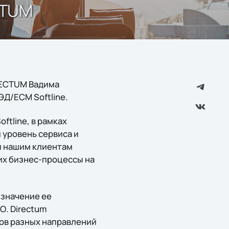
CTUM
RECTUM Вадима
Д/ECM Softline.
ftlinе, в рамках
 уровень сервиса и
м нашим клиентам
их бизнес-процессы на
 значение ее
О. Directum
ов разных направлений