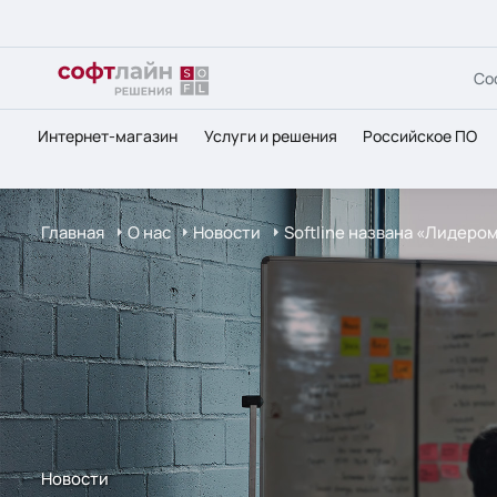
Со
Интернет-магазин
Услуги и решения
Российское ПО
Главная
О нас
Новости
Softline названа «Лидер
Новости