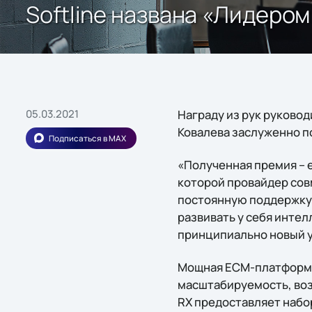
Softline названа «Лидеро
05.03.2021
Награду из рук руково
Ковалева заслуженно п
Подписаться в MAX
«Полученная премия – е
которой провайдер сов
постоянную поддержку 
развивать у себя инте
принципиально новый у
Мощная ECM-платформа 
масштабируемость, воз
RX предоставляет набо