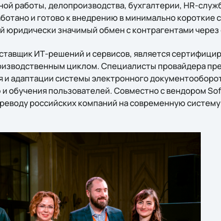
ной работы, делопроизводства, бухгалтерии, HR-служб
ботано и готово к внедрению в минимально короткие 
й юридически значимый обмен с контрагентами через
поставщик ИТ-решений и сервисов, является сертифиц
оизводственным циклом. Специалисты провайдера пре
я и адаптации системы электронного документооборот
и обучения пользователей. Совместно с вендором Sof
ереводу российских компаний на современную систему