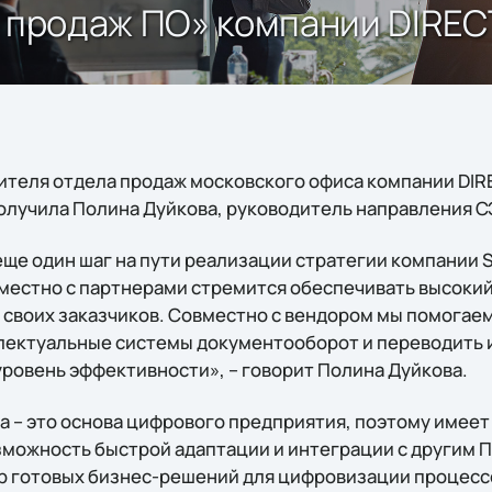
м продаж ПО» компании DIRE
дителя отдела продаж московского офиса компании DI
олучила Полина Дуйкова, руководитель направления СЭ
ще один шаг на пути реализации стратегии компании So
местно с партнерами стремится обеспечивать высокий
своих заказчиков. Совместно с вендором мы помогае
ллектуальные системы документооборот и переводить 
ровень эффективности», – говорит Полина Дуйкова.
– это основа цифрового предприятия, поэтому имеет
можность быстрой адаптации и интеграции с другим П
р готовых бизнес-решений для цифровизации процесс