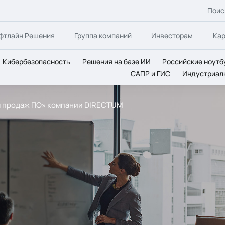
Поис
фтлайн Решения
Группа компаний
Инвесторам
Ка
Кибербезопасность
Решения на базе ИИ
Российские ноутб
САПР и ГИС
Индустриал
ом продаж ПО» компании DIRECTUM