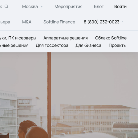
к
Москва
Мероприятия
Блог
Войти
рьера
M&A
Softline Finance
8 (800) 232-0023
уки, ПК и серверы
Аппаратные решения
Облако Softline
ьные решения
Для госсектора
Для бизнеса
Проекты