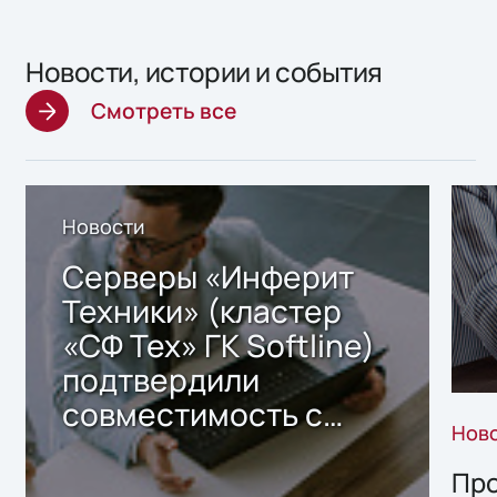
Новости, истории и события
Смотреть все
Новости
Серверы «Инферит
Техники» (кластер
«СФ Тех» ГК Softline)
подтвердили
совместимость с
Нов
решением Sharx
Storage 2.x для
Про