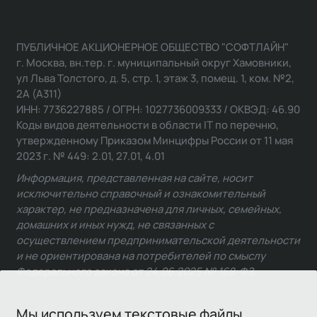
ПУБЛИЧНОЕ АКЦИОНЕРНОЕ ОБЩЕСТВО "СОФТЛАЙН"
г. Москва, вн.тер. г. муниципальный округ Хамовники,
ул Льва Толстого, д. 5, стр. 1, этаж 3, помещ. 1, ком. №2,
2А (А311)
ИНН: 7736227885 / ОГРН: 1027736009333 / ОКВЭД: 46.90
Коды видов деятельности в области IT по перечню,
утвержденному Приказом Минцифры России от 11 мая
2023 г. № 449: 2.01, 27.01, 4.01
Информация, представленная на сайте, носит
исключительно справочный и ознакомительный
характер, не предназначена для личных, семейных,
домашних и иных нужд, не связанных с
осуществлением предпринимательской деятельности
и не ориентирована на потребителей по смыслу
Федерального закона от 24.06.2025 № 168-ФЗ.
Мы используем текстовые файлы