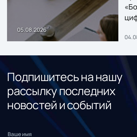
хранения данных
«Бо
ци
пр
05.08.2026
04.0
без
ном
«1С
Подпишитесь на нашу
рассылку последних
новостей и событий