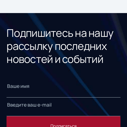
ном
«1С
Подпишитесь на нашу
рассылку последних
новостей и событий
Подписаться