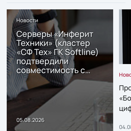
Новости
Серверы «Инферит
Техники» (кластер
«СФ Тех» ГК Softline)
подтвердили
совместимость с
Нов
решением Sharx
Storage 2.x для
Про
хранения данных
«Бо
ци
пр
05.08.2026
04.0
без