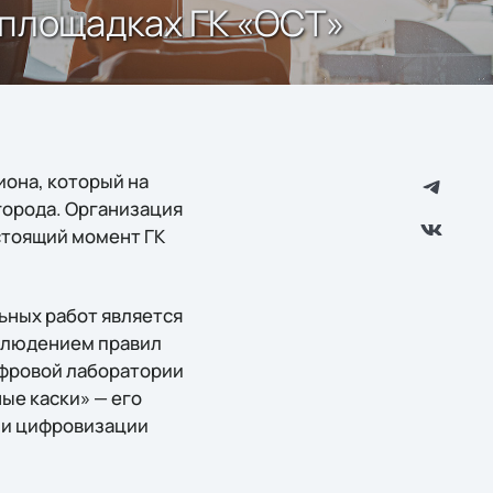
х площадках ГК «ОСТ»
она, который на
города. Организация
стоящий момент ГК
ьных работ является
облюдением правил
цифровой лаборатории
ые каски» — его
у и цифровизации