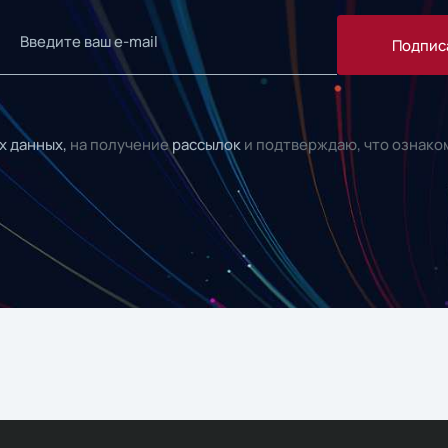
Подпис
х данных,
на получение
рассылок
и подтверждаю, что ознако