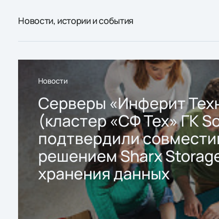
Новости, истории и события
Новости
Серверы «Инферит Тех
(кластер «СФ Тех» ГК So
подтвердили совмести
решением Sharx Storage
хранения данных