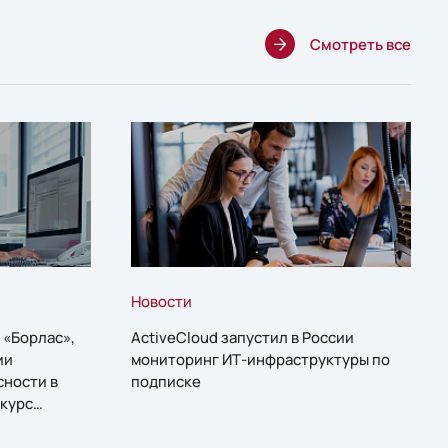
Смотреть все
Новости
 «Борлас»,
ActiveCloud запустил в России
ии
мониторинг ИТ-инфраструктуры по
сности в
подписке
курс