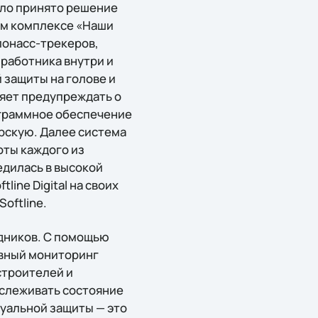
ыло принято решение
ом комплексе «Наши
лонасс-трекеров,
работника внутри и
 защиты на голове и
ляет предупреждать о
ограммное обеспечение
рскую. Далее система
оты каждого из
едилась в высокой
ine Digital на своих
oftline.
удников. С помощью
ивный мониторинг
строителей и
слеживать состояние
уальной защиты — это