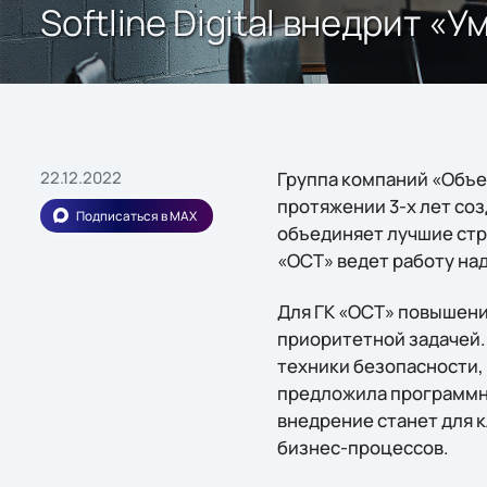
Softline Digital внедрит 
22.12.2022
Группа компаний «Объе
протяжении 3-х лет со
Подписаться в MAX
объединяет лучшие стр
«ОСТ» ведет работу над
Для ГК «ОСТ» повышени
приоритетной задачей.
техники безопасности, 
предложила программно
внедрение станет для 
бизнес-процессов.