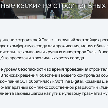
«Умные каски» на строительны
динение строителей Тулы» — ведущий застройщик реги
здает комфортную среду для проживания, меняя облик 
оительные компании и крупных инвесторов Тулы. В на
 9-ю проектами в различных частях города.
е уровня безопасности во время проведения строител
 В поисках решения, обеспечивающего контроль за с
компания ОСТ обратилась к Softline Digital. Команда 
-аппаратный комплекс собственной разработки «Умн
клиента важным шагом на пути к нулевому травматизм