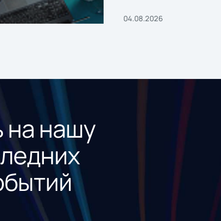
04.08.2026
 на нашу
следних
обытий