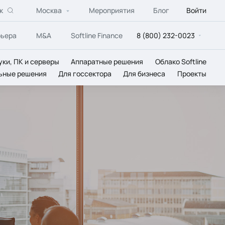
к
Москва
Мероприятия
Блог
Войти
рьера
M&A
Softline Finance
8 (800) 232-0023
уки, ПК и серверы
Аппаратные решения
Облако Softline
ьные решения
Для госсектора
Для бизнеса
Проекты