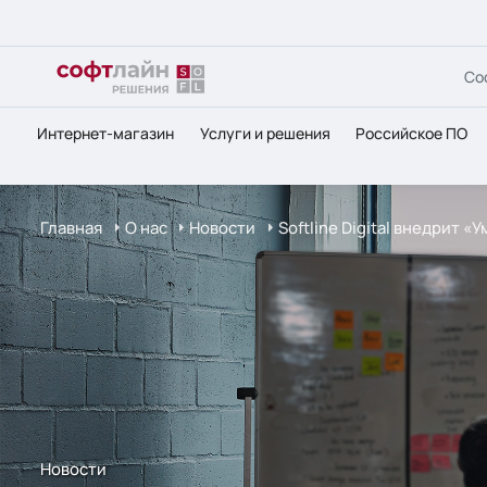
Со
Интернет-магазин
Услуги и решения
Российское ПО
Главная
О нас
Новости
Softline Digital внедрит 
Новости