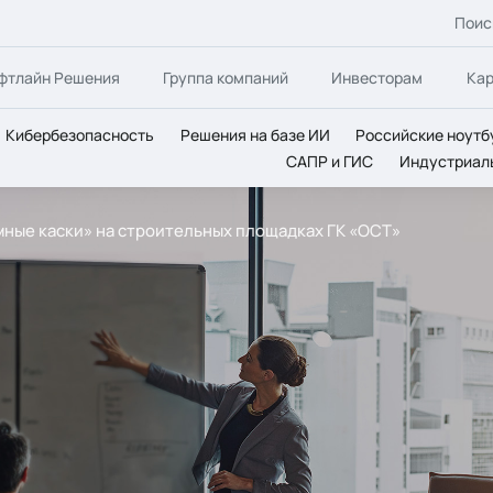
Поис
фтлайн Решения
Группа компаний
Инвесторам
Ка
Кибербезопасность
Решения на базе ИИ
Российские ноутб
САПР и ГИС
Индустриал
«Умные каски» на строительных площадках ГК «ОСТ»