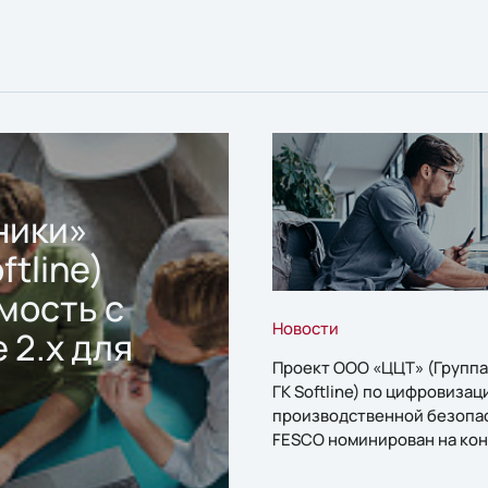
ники»
ftline)
мость с
Новости
 2.x для
Проект ООО «ЦЦТ» (Группа
ГК Softline) по цифровизац
производственной безопа
FESCO номинирован на кон
«1С:Проект года»