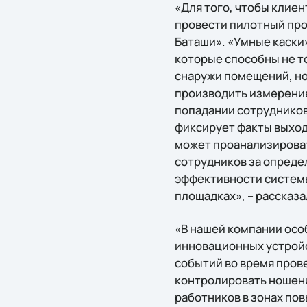
«Для того, чтобы клие
провести пилотный про
Баташи». «Умные каски
которые способны не т
снаружи помещений, но
производить измерения
попадании сотрудников
фиксирует факты выход
может проанализироват
сотрудников за опреде
эффективности системы 
площадках», – рассказа
«В нашей компании осо
инновационных устройст
событий во время пров
контролировать ношени
работников в зонах по