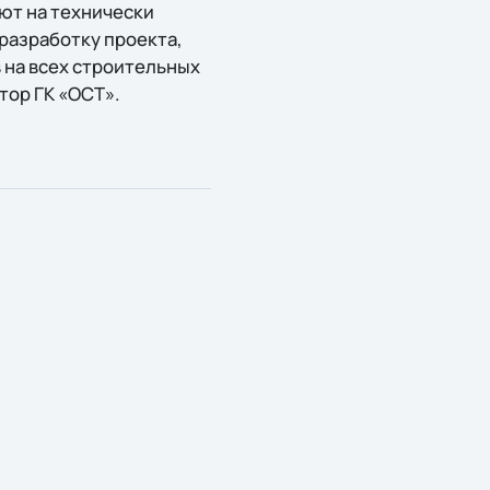
ют на технически
 разработку проекта,
 на всех строительных
тор ГК «ОСТ».