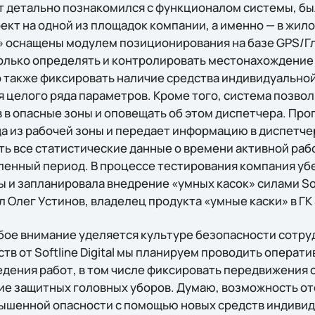
нт детально познакомился с функционалом системы, б
ект на одной из площадок компании, а именно — в жил
» оснащены модулем позиционирования на базе GPS/Г
олько определять и контролировать местонахождение 
 также фиксировать наличие средства индивидуальной
 целого ряда параметров. Кроме того, система позво
 в опасные зоны и оповещать об этом диспетчера. Пр
а из рабочей зоны и передает информацию в диспетче
ь все статистические данные о времени активной раб
ленный период. В процессе тестирования компания уб
и запланировала внедрение «умных касок» силами Softl
л Олег Устинов, владелец продукта «умные каски» в ГК S
бое внимание уделяется культуре безопасности сотр
в от Softline Digital мы планируем проводить операт
едения работ, в том числе фиксировать передвижения 
е защитных головных уборов. Думаю, возможность от
вышенной опасности с помощью новых средств индивид