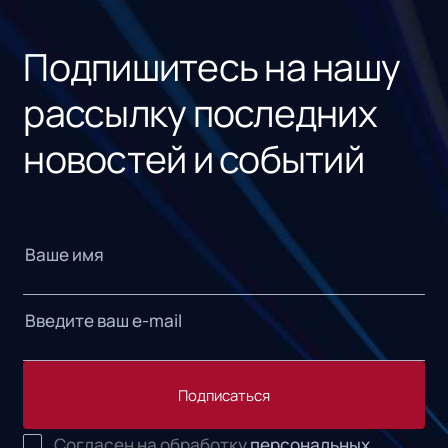
«1С
Подпишитесь на нашу
рассылку последних
новостей и событий
Подписаться
Согласен на обработку
персональных