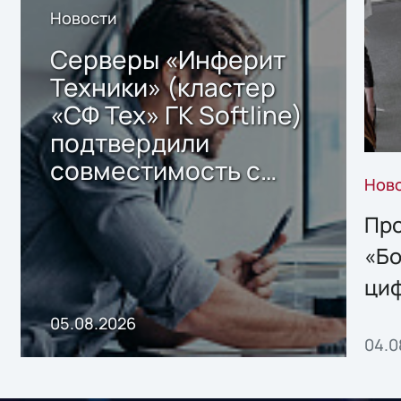
Новости
Серверы «Инферит
Техники» (кластер
«СФ Тех» ГК Softline)
подтвердили
совместимость с
Нов
решением Sharx
Storage 2.x для
Про
хранения данных
«Бо
ци
пр
05.08.2026
04.0
без
ном