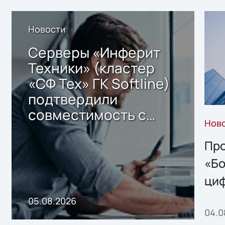
Новости
Серверы «Инферит
Техники» (кластер
«СФ Тех» ГК Softline)
подтвердили
совместимость с
Нов
решением Sharx
Storage 2.x для
Про
хранения данных
«Бо
ци
пр
05.08.2026
04.0
без