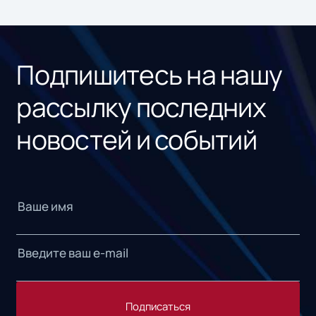
ном
«1С
Подпишитесь на нашу
рассылку последних
новостей и событий
Подписаться