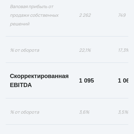
Валовая прибыль от
продажи собственных
2 262
749
решений
% от оборота
22,1%
17,3%
Скорректированная
1 095
1 068
EBITDA
% от оборота
3,6%
3,5%