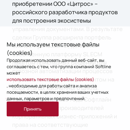
приобретении ООО «Цитрос» –
российского разработчика продуктов
для построения экосистемы
управления документами. В результате
сделки Группа расширила портфель
Мы используем текстовые файлы
бизнес-приложений, дополняя
(cookies)
собственную платформу SL ECM
Продолжая использовать данный веб-сайт, вы
пакетом прикладных решений для
соглашаетесь с тем, что группа компаний Softline
сквозной автоматизации процессов
может
управления цифровым контентом на
использовать текстовые файлы (cookies)
, необходимые для работы сайта и анализа
всех этапах жизненного цикла.
посещаемости, в целях хранения ваших учетных
данных, параметров и предпочтений.
Также в апреле 2023 года Софтлайн
приобрела трех производителей
Принять
корпоративных бизнес-приложений и
права на соответствующие