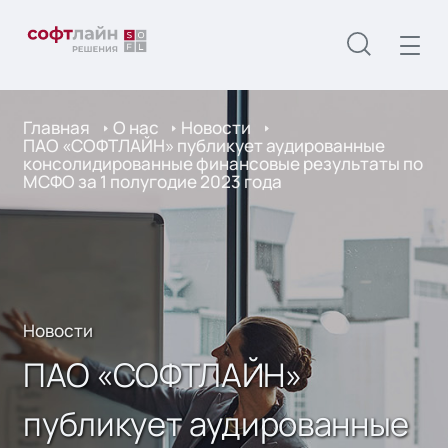
Главная
О нас
Новости
ПАО «СОФТЛАЙН» публикует аудированные
консолидированные финансовые результаты по
МСФО за 1 полугодие 2023 года
Новости
ПАО «СОФТЛАЙН»
публикует аудированные