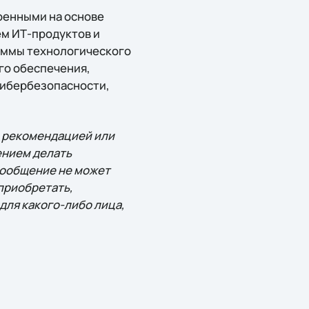
оенными на основе
ем ИТ-продуктов и
раммы технологического
го обеспечения,
 кибербезопасности,
, рекомендацией или
ением делать
сообщение не может
приобретать,
для какого-либо лица,