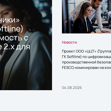
ники»
ftline)
мость с
Новости
 2.x для
Проект ООО «ЦЦТ» (Группа
ГК Softline) по цифровизац
производственной безопа
FESCO номинирован на кон
«1С:Проект года»
04.08.2026