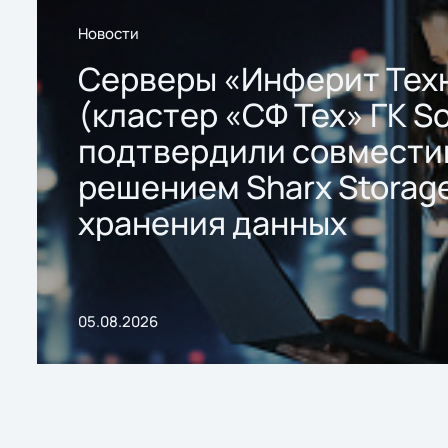
Новости
Серверы «Инферит Тех
(кластер «СФ Тех» ГК So
подтвердили совмести
решением Sharx Storage
хранения данных
05.08.2026