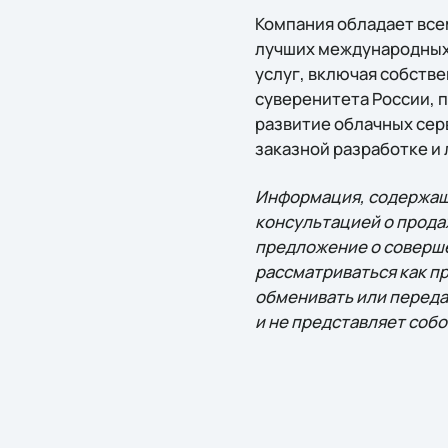
Компания обладает вс
лучших международных 
услуг, включая собств
суверенитета России, 
развитие облачных серв
заказной разработке и 
Информация, содержаща
консультацией о прода
предложение о соверше
рассматриваться как п
обменивать или переда
и не представляет собо