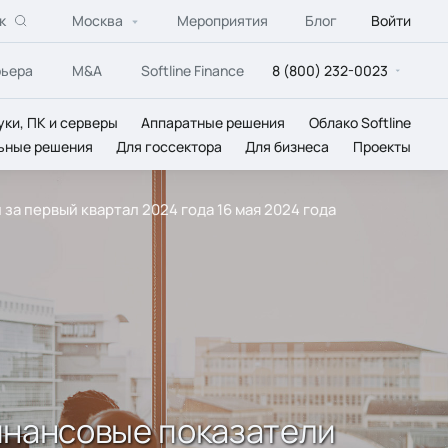
к
Москва
Мероприятия
Блог
Войти
рьера
M&A
Softline Finance
8 (800) 232-0023
уки, ПК и серверы
Аппаратные решения
Облако Softline
ьные решения
Для госсектора
Для бизнеса
Проекты
 первый квартал 2024 года 16 мая 2024 года
инансовые показатели