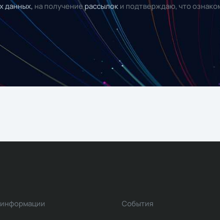
х данных,
на получение
рассылок
и подтверждаю, что ознако
 информации
События