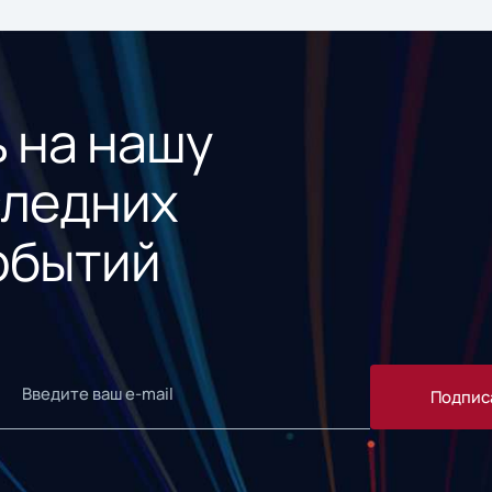
 на нашу
следних
обытий
Подпис