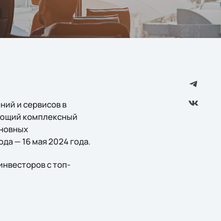
а
ний и сервисов в
ающий комплексный
сновных
да — 16 мая 2024 года.
 инвесторов с топ-