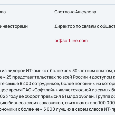
ова
Светлана Ащеулова
с инвесторами
Директор по связям с обще
pr@softline.com
 из лидеров ИТ-рынка с более чем 30-летним опытом
чем 25 представительствах по всей России и доступом
те свыше 8 400 сотрудников, более половины из кото
ящее время ПАО «Софтлайн» является одной из самых 
2023 году ее оборот превысил 91 млрд рублей. Группа 
ю бизнеса своих заказчиков, связывая около 100 000
ономики с более чем 5 000 лучших в своем классе ИТ-