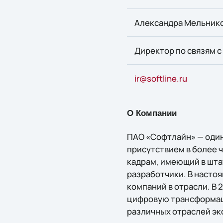
Александра Мельник
Директор по связям 
ir@softline.ru
О Компании
ПАО «Софтлайн» — один
присутствием в более 
кадрам, имеющий в шта
разработчики. В насто
компаний в отрасли. В 
цифровую трансформаци
различных отраслей эк