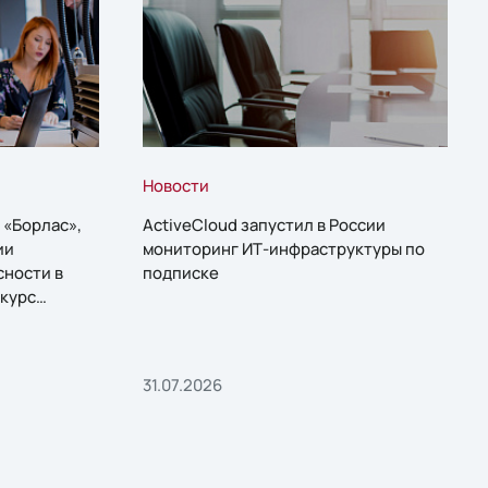
Новости
 «Борлас»,
ActiveCloud запустил в России
ии
мониторинг ИТ-инфраструктуры по
сности в
подписке
курс
31.07.2026