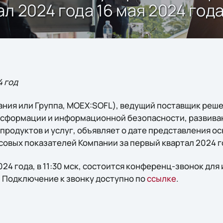
л 2024 года 16 мая 2024 год
4 год
ния или Группа, MOEX:SOFL), ведущий поставщик реше
нсформации и информационной безопасности, развив
продуктов и услуг, объявляет о дате представления о
овых показателей Компании за первый квартал 2024 го
2024 года, в 11:30 мск, состоится конференц-звонок для
 Подключение к звонку доступно по
ссылке
.