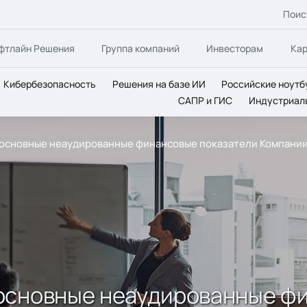
Поис
фтлайн Решения
Группа компаний
Инвесторам
Ка
Кибербезопасность
Решения на базе ИИ
Российские ноутб
САПР и ГИС
Индустриал
сновные неаудированные финансовые показатели Компании за
основные неаудированные ф