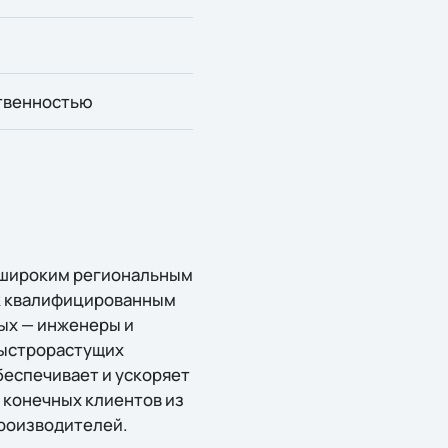
ственностью
, широким региональным
 к квалифицированным
рых — инженеры и
быстрорастущих
обеспечивает и ускоряет
 конечных клиентов из
производителей.