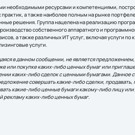
еми необходимыми ресурсами и компетенциями, постр
практик, а также наиболее полным на рынке портфел
енные решения. Группа нацелена на реализацию прог
производство собственного аппаратного и программно
исов, а также различных ИТ услуг, включая услуги по
лизинговые услуги.
яся в данном сообщении, не является предложением
же или покупке каких-либо ценных бумаг или приглаш
нии каких-либо сделок с ценными бумагами. Данное 
редложение совершать какие-либо сделки, продавать, 
вать какие-либо ценные бумаги какому-либо лицу или 
й рекламу каких-либо ценных бумаг.