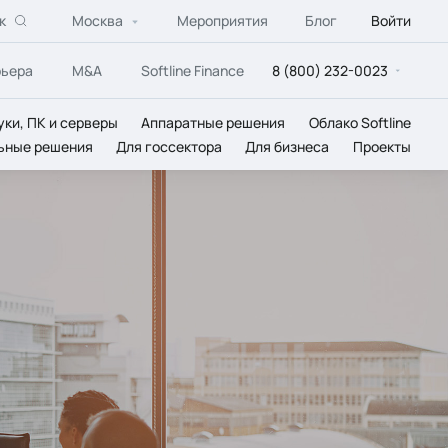
к
Москва
Мероприятия
Блог
Войти
рьера
M&A
Softline Finance
8 (800) 232-0023
уки, ПК и серверы
Аппаратные решения
Облако Softline
ьные решения
Для госсектора
Для бизнеса
Проекты