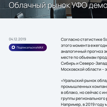
Облачный рынок УФО демо
04.12.2019
Согласно статистике So
этого момента ежегодно
Подписаться в MAX
аналогичный прогноз эк
месте по объемам прод
Сибирь и Северо-Запад.
Московской области – э
«Уральский рынок обла
промышленных компаний
в облако, но сейчас с 
группы регионального 
Например, в 2019 году