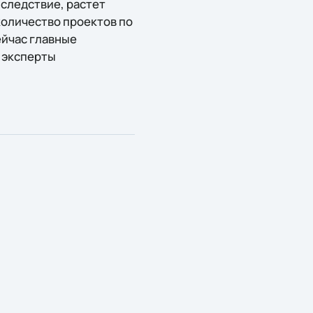
следствие, растет
количество проектов по
ейчас главные
о эксперты