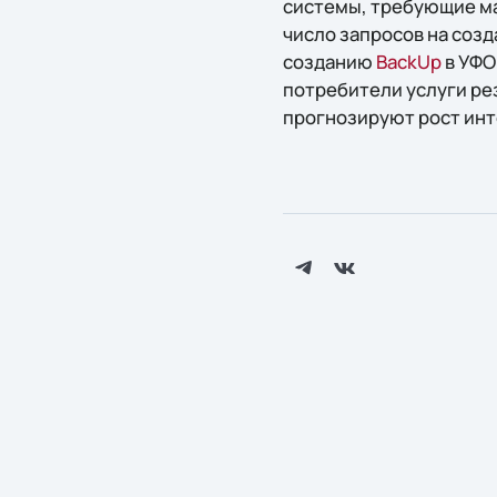
системы, требующие ма
число запросов на созд
созданию
BackUp
в УФО
потребители услуги ре
прогнозируют рост инт