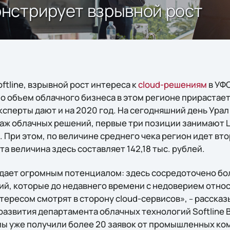
нстрирует взрывной рост
ftline, взрывной рост интереса к
cloud-решениям
в УФО
 объем облачного бизнеса в этом регионе прирастает 
сперты дают и на 2020 год. На сегодняшний день Урал
аж облачных решений, первые три позиции занимают 
 При этом, по величине среднего чека регион идет вт
та величина здесь составляет 142,18 тыс. рублей.
дает огромным потенциалом: здесь сосредоточено бо
, которые до недавнего времени с недоверием относ
интересом смотрят в сторону cloud-сервисов»,
рассказ
–
развития департамента облачных технологий Softline
 мы уже получили более 20 заявок от промышленных ко