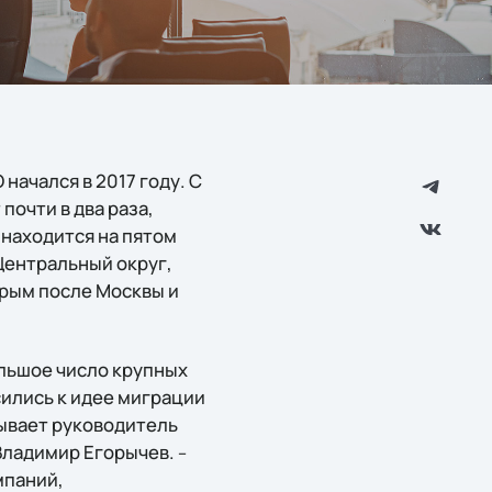
 начался в 2017 году. С
почти в два раза,
 находится на пятом
Центральный округ,
орым после Москвы и
льшое число крупных
ились к идее миграции
ывает руководитель
 Владимир Егорычев.
–
мпаний,