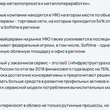
фер металлопроката и металлопереработки».
ые компании находятся в УФО на втором месте по объ
первом – торговые сети, на которые приходится 54% о
 Softline в регионе.
вайдерами на рынке УФО также усиливается в последни
ают федеральные игроки, в том числе, Softline – одна
нную облачную площадку и офис в регионе.
ый у заказчиков сервис – это
IaaS
(«Инфраструктура ка
 России по итогам 2018 финансового года вырос на 76%, 
пока достаточно консервативны и предпочитают решени
ывать больше средств в развитие профильных активов 
я к сервисной модели потребления вычислительных м
 переносят в облако не только рутинные процессы, но