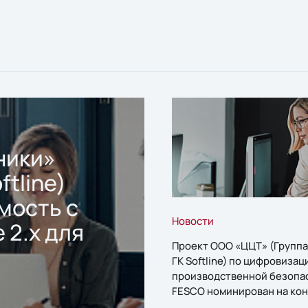
ники»
ftline)
мость с
Новости
 2.x для
Проект ООО «ЦЦТ» (Группа
ГК Softline) по цифровизац
производственной безопа
FESCO номинирован на кон
«1С:Проект года»