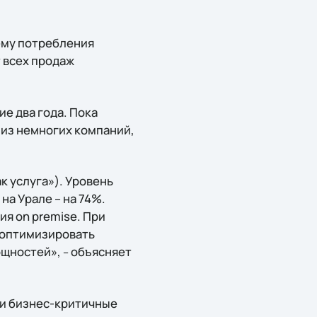
ему потребления
т всех продаж
е два года. Пока
 из немногих компаний,
к услуга»). Уровень
на Урале – на 74%.
я on premise. При
и оптимизировать
ощностей»,
объясняет
–
 и бизнес-критичные