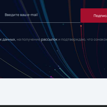
Подпис
х данных,
на получение
рассылок
и подтверждаю, что ознако