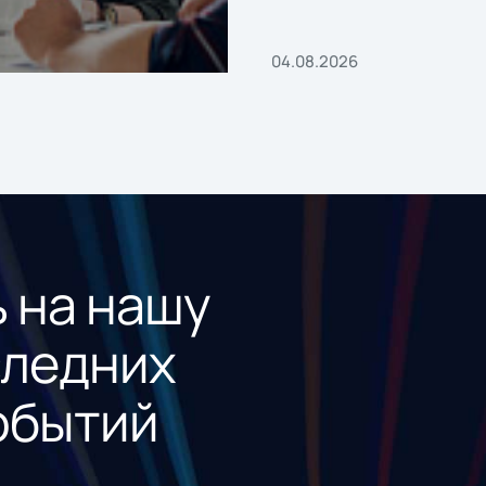
04.08.2026
 на нашу
следних
обытий