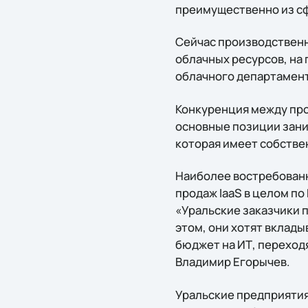
преимущественно из с
Сейчас производственн
облачных ресурсов, на 
облачного департамента
Конкуренция между про
основные позиции заним
которая имеет собстве
Наиболее востребованн
продаж IaaS в целом по
«Уральские заказчики 
этом, они хотят вклад
бюджет на ИТ, переход
Владимир Егорычев.
Уральские предприятия