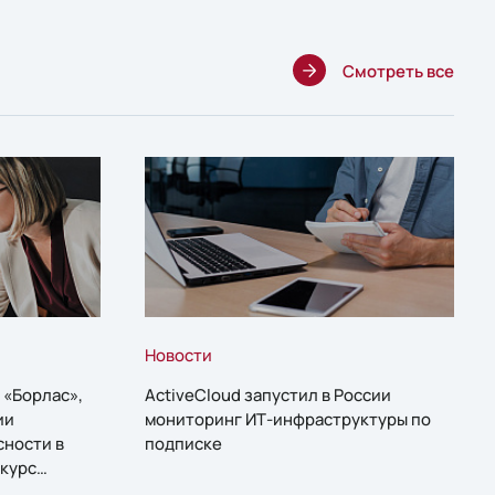
Смотреть все
Новости
 «Борлас»,
ActiveCloud запустил в России
ии
мониторинг ИТ-инфраструктуры по
сности в
подписке
курс