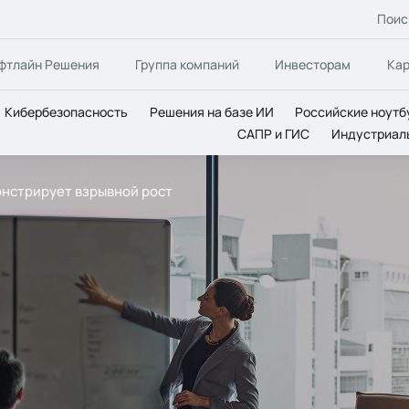
Поис
фтлайн Решения
Группа компаний
Инвесторам
Ка
Кибербезопасность
Решения на базе ИИ
Российские ноутб
САПР и ГИС
Индустриал
нстрирует взрывной рост