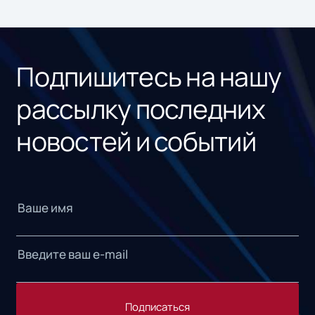
ном
«1С
Подпишитесь на нашу
рассылку последних
новостей и событий
Подписаться