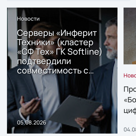
Новости
Серверы «Инферит
Техники» (кластер
«СФ Тех» ГК Softline)
подтвердили
совместимость с
Нов
решением Sharx
Storage 2.x для
Про
хранения данных
«Бо
ци
пр
05.08.2026
04.0
без