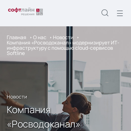
Главная
О нас
Новости
Компания «Росводоканал» модернизирует ИТ-
инфраструктуру с помощью cloud-сервисов
Softline
Новости
Компания
«Росводоканал»