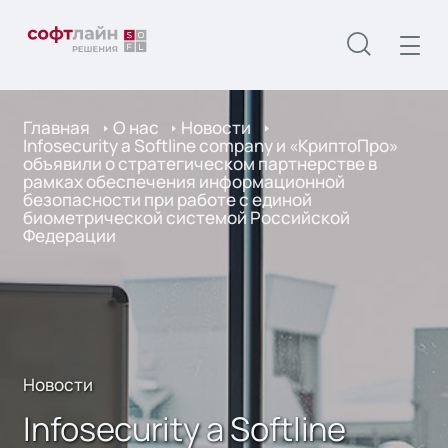
Главная
О нас
Новости
Infosecurity a Softline company и «КриптоПро»
объявили о стратегическом партнерстве в
рамках обеспечения информационной
безопасности при работе с единой
биометрической системой Российской
Федерации
Новости
Infosecurity a Softline