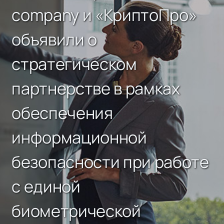
company и «КриптоПро»
объявили о
стратегическом
партнерстве в рамках
обеспечения
информационной
безопасности при работе
с единой
биометрической