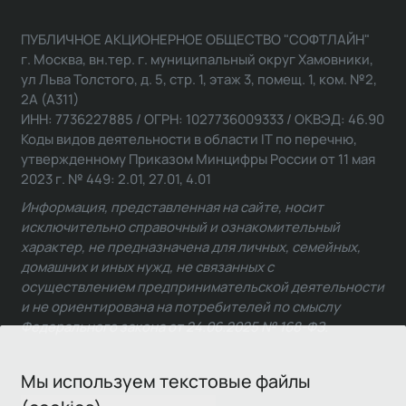
ПУБЛИЧНОЕ АКЦИОНЕРНОЕ ОБЩЕСТВО "СОФТЛАЙН"
г. Москва, вн.тер. г. муниципальный округ Хамовники,
ул Льва Толстого, д. 5, стр. 1, этаж 3, помещ. 1, ком. №2,
2А (А311)
ИНН: 7736227885 / ОГРН: 1027736009333 / ОКВЭД: 46.90
Коды видов деятельности в области IT по перечню,
утвержденному Приказом Минцифры России от 11 мая
2023 г. № 449: 2.01, 27.01, 4.01
Информация, представленная на сайте, носит
исключительно справочный и ознакомительный
характер, не предназначена для личных, семейных,
домашних и иных нужд, не связанных с
осуществлением предпринимательской деятельности
и не ориентирована на потребителей по смыслу
Федерального закона от 24.06.2025 № 168-ФЗ.
Мы используем текстовые файлы