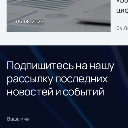
ци
пр
05.08.2026
04.0
без
ном
«1С
Подпишитесь на нашу
рассылку последних
новостей и событий