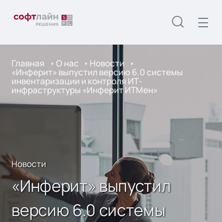
Главная
О нас
Новости
«Инферит» выпустил версию 6.0 системы
инвентаризации и контроля ИТ-
инфраструктуры «Инферит ИТМен»
Новости
«Инферит» выпустил
версию 6.0 системы