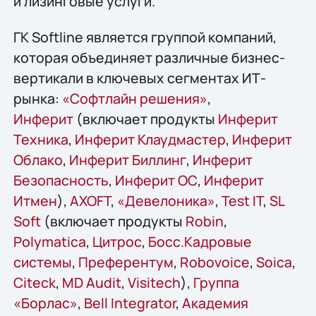
и лизинговые услуги.
ГК Softline является группой компаний,
которая объединяет различные бизнес-
вертикали в ключевых сегментах ИТ-
рынка:
«Софтлайн решения»
,
Инферит
(включает продукты
Инферит
Техника
,
Инферит Клаудмастер
,
Инферит
Облако
,
Инферит Биллинг
,
Инферит
Безопасность
,
Инферит ОС
,
Инферит
Итмен
),
AХОFT
,
«Девелоника»
,
Test IT
,
SL
Soft
(включает продукты
Robin
,
Polymatica
,
Цитрос
,
Босс.Кадровые
системы
,
Преферентум
,
Robovoice
,
Soica
,
Citeck
,
MD Audit
,
Visitech
),
Группа
«Борлас»
,
Bell Integrator
,
Академия