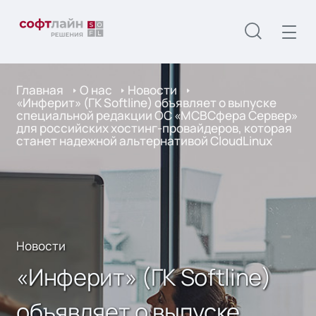
Главная
О нас
Новости
«Инферит» (ГК Softline) объявляет о выпуске
специальной редакции ОС «МСВСфера Сервер»
для российских хостинг-провайдеров, которая
станет надежной альтернативой CloudLinux
Новости
«Инферит» (ГК Softline)
объявляет о выпуске