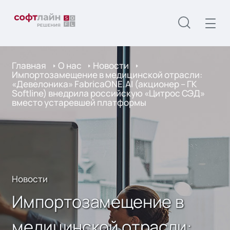
Главная
О нас
Новости
Импортозамещение в медицинской отрасли:
«Девелоника» FabricaONE.AI (акционер – ГК
Softline) внедрила российскую «Цитрос СЭД»
вместо устаревшей платформы
Новости
Импортозамещение в
медицинской отрасли: