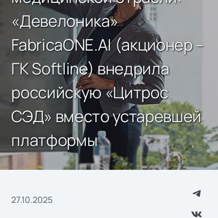
«Девелоника»
FabricaONE.AI (акционер –
ГК Softline) внедрила
российскую «Цитрос
СЭД» вместо устаревшей
платформы
27.10.2025