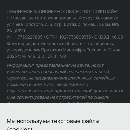
ПУБЛИЧНОЕ АКЦИОНЕРНОЕ ОБЩЕСТВО "СОФТЛАЙН"
г. Москва, вн.тер. г. муниципальный округ Хамовники,
ул Льва Толстого, д. 5, стр. 1, этаж 3, помещ. 1, ком. №2,
2А (А311)
ИНН: 7736227885 / ОГРН: 1027736009333 / ОКВЭД: 46.90
Коды видов деятельности в области IT по перечню,
утвержденному Приказом Минцифры России от 11 мая
2023 г. № 449: 2.01, 27.01, 4.01
Информация, представленная на сайте, носит
исключительно справочный и ознакомительный
характер, не предназначена для личных, семейных,
домашних и иных нужд, не связанных с
осуществлением предпринимательской деятельности
и не ориентирована на потребителей по смыслу
Федерального закона от 24.06.2025 № 168-ФЗ.
Мы используем текстовые файлы
(cookies)