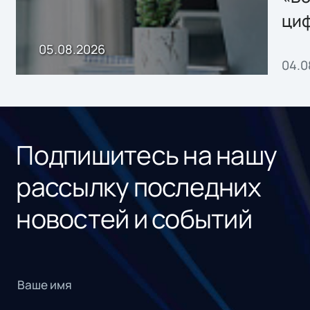
ци
пр
05.08.2026
04.0
без
ном
«1С
Подпишитесь на нашу
рассылку последних
новостей и событий