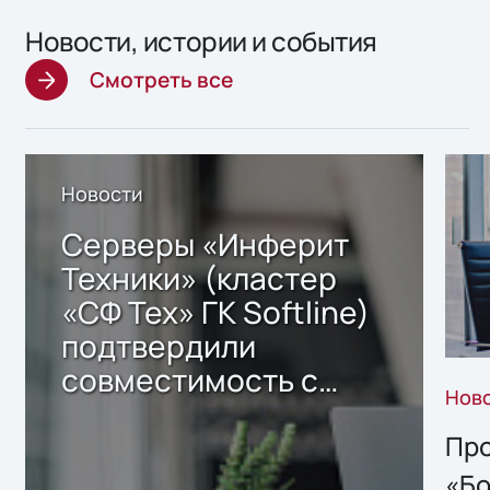
Новости, истории и события
Смотреть все
Новости
Серверы «Инферит
Техники» (кластер
«СФ Тех» ГК Softline)
подтвердили
совместимость с
Нов
решением Sharx
Storage 2.x для
Про
хранения данных
«Бо