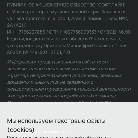
ПУБЛИЧНОЕ АКЦИОНЕРНОЕ ОБЩЕСТВО "СОФТЛАЙН"
г. Москва, вн.тер. г. муниципальный округ Хамовники,
ул Льва Толстого, д. 5, стр. 1, этаж 3, помещ. 1, ком. №2,
2А (А311)
ИНН: 7736227885 / ОГРН: 1027736009333 / ОКВЭД: 46.90
Коды видов деятельности в области IT по перечню,
утвержденному Приказом Минцифры России от 11 мая
2023 г. № 449: 2.01, 27.01, 4.01
Информация, представленная на сайте, носит
исключительно справочный и ознакомительный
характер, не предназначена для личных, семейных,
домашних и иных нужд, не связанных с
осуществлением предпринимательской деятельности
и не ориентирована на потребителей по смыслу
Федерального закона от 24.06.2025 № 168-ФЗ.
Мы используем текстовые файлы
(cookies)
Связаться с отделом качества
Продолжая использовать данный веб-сайт, вы