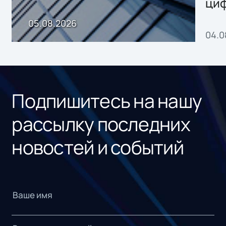
ци
пр
05.08.2026
04.0
без
ном
«1С
Подпишитесь на нашу
рассылку последних
новостей и событий