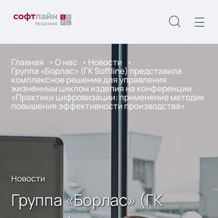
Главная
О нас
Новости
Группа «Борлас» (ГК Softline) представила
комплексное решение для управления
жизненным циклом изделия на конференции
«Практики цифровизации: применение методик
повышения эффективности производства»
Новости
Группа «Борлас» (ГК