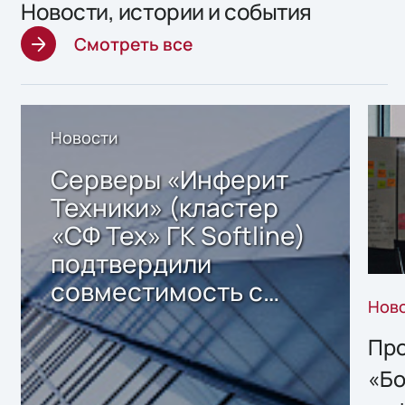
Новости, истории и события
Смотреть все
Новости
Серверы «Инферит
Техники» (кластер
«СФ Тех» ГК Softline)
подтвердили
совместимость с
Нов
решением Sharx
Storage 2.x для
Про
хранения данных
«Бо