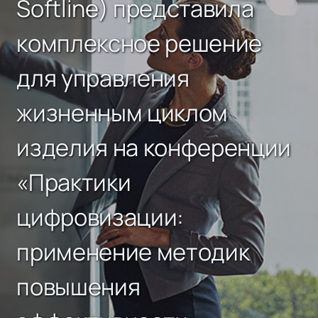
Softline) представила
комплексное решение
для управления
жизненным циклом
изделия на конференции
«Практики
цифровизации:
применение методик
повышения