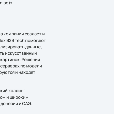
mise)», —
та компании создает и
dex B2B Tech помогают
ализировать данные,
ять искусственный
и картинок. Решения
 серверах по модели
руются и находят
кий холдинг,
том и широким
ндонезии и ОАЭ.