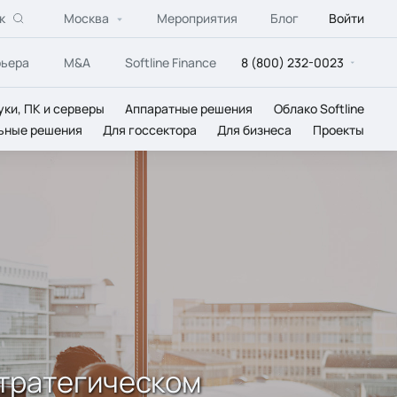
к
Москва
Мероприятия
Блог
Войти
рьера
M&A
Softline Finance
8 (800) 232-0023
уки, ПК и серверы
Аппаратные решения
Облако Softline
ьные решения
Для госсектора
Для бизнеса
Проекты
 стратегическом