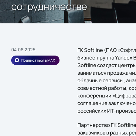
сотрудничестве
04.06.2025
ГК Softline (ПАО «Софт
бизнес-группа Yandex B
Подписаться в MAX
Softline создаст центр
заниматься продажами,
облачные сервисы, ана
совместной работы, ко
конференции «Цифрова
соглашение заключено 
российских ИТ-произв
Партнерство ГК Softlin
заказчиков в разных р