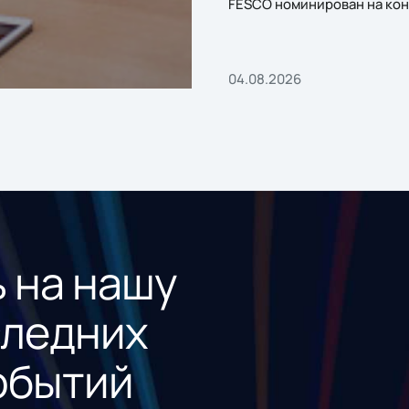
FESCO номинирован на кон
«1С:Проект года»
04.08.2026
 на нашу
следних
обытий