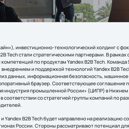
лайн»), инвестиционно-технологический холдинг с фок
2B Tech стали стратегическими партнерами. В рамках 
ы компетенций по продуктам Yandex B2B Tech. Команда S
 внедрением и поддержкой технологий Yandex B2B Tec
лиз данных, информационная безопасность, машинное
рпоративный браузер. Соответствующее соглашение п
я индустрия промышленной России» (ЦИПР) в Нижнем 
в соответствии со стратегией группы компаний по ра
одителей.
e и Yandex B2B Tech будет направлено на реализацию 
егионах России. Стороны рассматривают потенциал дл