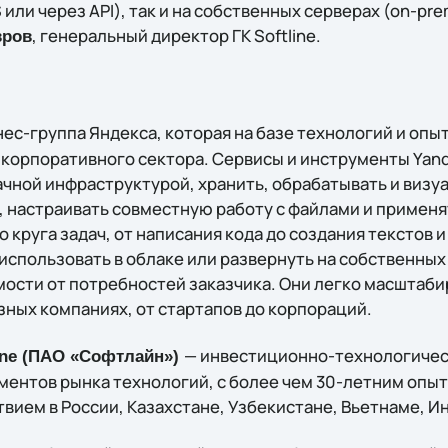
S или через API), так и на собственных серверах (on-pre
, генеральный директор ГК Softline.
вров
нес-группа Яндекса, которая на базе технологий и опы
 корпоративного сектора. Сервисы и инструменты Yan
ачной инфраструктурой, хранить, обрабатывать и визу
у, настраивать совместную работу с файлами и примен
 круга задач, от написания кода до создания текстов 
использовать в облаке или развернуть на собственных
мости от потребностей заказчика. Они легко масштаби
зных компаниях, от стартапов до корпораций.
— инвестиционно-технологичес
ine (ПАО «Софтлайн»)
ментов рынка технологий, c более чем 30-летним опы
вием в России, Казахстане, Узбекистане, Вьетнаме, И