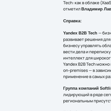
Tech: как в облаке (Xaa
отметил
Владимир Ла
Справка:
— биз
Yandex B2B Tech
развивает решения для
бизнесу управлять обл
вести дела и переписк
интеллект для широкого
Yandex B2B Tech можно 
on-premises — в зависи
применение в самых ра
Группа компаний Softl
лидирующий в ряде сег
региональным присутст