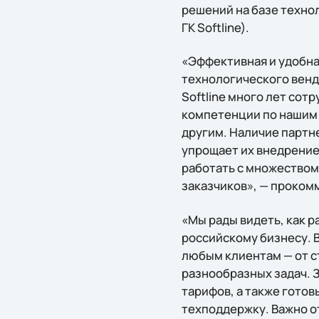
решений на базе технол
ГК Softline).
«Эффективная и удобна
технологического вендо
Softline много лет сот
компетенции по нашим 
другим. Наличие партн
упрощает их внедрение
работать с множеством
заказчиков», — проком
«Мы рады видеть, как 
российскому бизнесу. 
любым клиентам — от с
разнообразных задач. 
тарифов, а также гото
техподдержку. Важно о