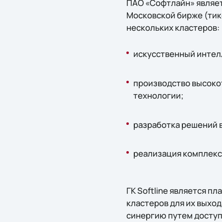
ПАО «Софтлайн» являет
Московской бирже (тике
нескольких кластеров:
искусственный интелл
производство высоко
технологии;
разработка решений 
реализация комплекс
ГК Softline является 
кластеров для их выход
синергию путем доступа