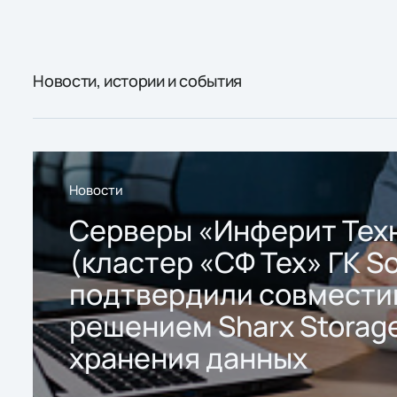
Новости, истории и события
Новости
Серверы «Инферит Тех
(кластер «СФ Тех» ГК So
подтвердили совмести
решением Sharx Storage
хранения данных