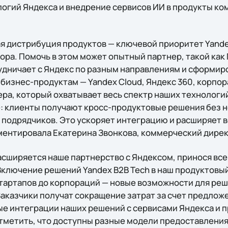
огий Яндекса и внедрение сервисов ИИ в продукты ком
я дистрибуция продуктов — ключевой приоритет Yande
ра. Помочь в этом может опытный партнер, такой как Г
рудничает с Яндекс по разным направлениям и сформир
бизнес-продуктам — Yandex Cloud, Яндекс 360, корпор
ера, который охватывает весь спектр наших технологи
: клиенты получают кросс-продуктовые решения без 
 подрядчиков. Это ускоряет интеграцию и расширяет
ментировала Екатерина Звонкова, коммерческий директ
расширяется наше партнерство с Яндексом, принося вс
Включение решений Yandex B2B Tech в наш продуктовы
тартапов до корпораций — новые возможности для ре
Заказчики получат сокращение затрат за счет предлож
вые интеграции наших решений с сервисами Яндекса и
тметить, что доступны разные модели предоставления