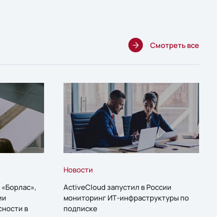
Смотреть все
Новости
 «Борлас»,
ActiveCloud запустил в России
ии
мониторинг ИТ-инфраструктуры по
сности в
подписке