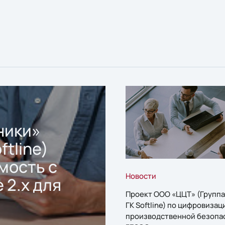
ники»
ftline)
мость с
Новости
 2.x для
Проект ООО «ЦЦТ» (Группа
ГК Softline) по цифровизац
производственной безопа