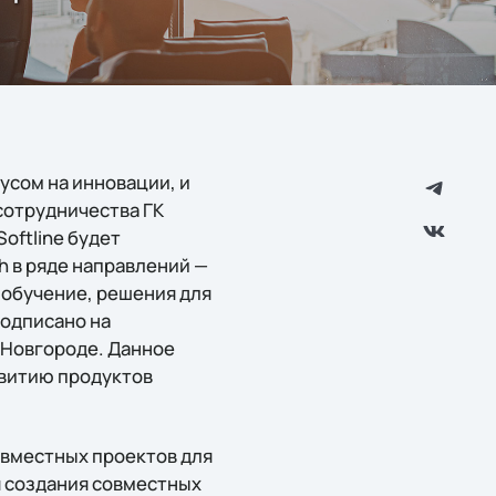
усом на инновации, и
сотрудничества ГК
oftline будет
h в ряде направлений —
 обучение, решения для
одписано на
Новгороде. Данное
звитию продуктов
совместных проектов для
я создания совместных