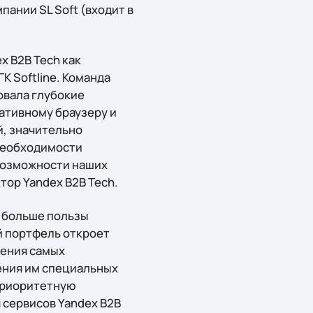
пании SL Soft (входит в
x B2B Tech как
К Softline. Команда
овала глубокие
ативному браузеру и
й, значительно
необходимости
 возможности наших
ор Yandex B2B Tech.
е больше пользы
й портфель откроет
шения самых
ения им специальных
 приоритетную
 сервисов Yandex B2B