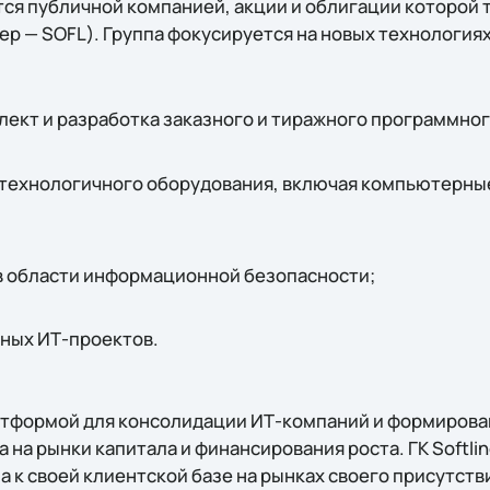
ся публичной компанией, акции и облигации которой 
р — SOFL). Группа фокусируется на новых технологиях
ект и разработка заказного и тиражного программног
технологичного оборудования, включая компьютерны
в области информационной безопасности;
ных ИТ-проектов.
платформой для консолидации ИТ-компаний и формирова
а на рынки капитала и финансирования роста. ГК Softli
 к своей клиентской базе на рынках своего присутств