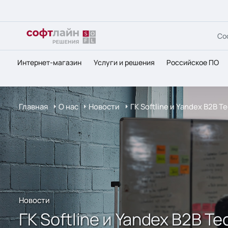
Со
Интернет-магазин
Услуги и решения
Российское ПО
Главная
О нас
Новости
ГК Softline и Yandex B2B
Новости
ГК Softline и Yandex B2B 