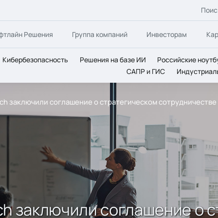
Поис
фтлайн Решения
Группа компаний
Инвесторам
Ка
Кибербезопасность
Решения на базе ИИ
Российские ноутб
САПР и ГИС
Индустриал
 Tech заключили соглашение о стратегическом сотрудничестве
Tech заключили соглашение о