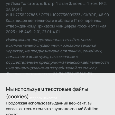
ул Льва Толстого, д. 5, стр. 1, этаж 3, помещ. 1, ком. №2,
2А (А311)
ИНН: 7736227885 / ОГРН: 1027736009333 / ОКВЭД: 46.90
Коды видов деятельности в области IT по перечню,
утвержденному Приказом Минцифры России от 11 мая
2023 г. № 449: 2.01, 27.01, 4.01
Информация, представленная на сайте, носит
исключительно справочный и ознакомительный
характер, не предназначена для личных, семейных,
домашних и иных нужд, не связанных с
осуществлением предпринимательской деятельности
и не ориентирована на потребителей по смыслу
Федерального закона от 24.06.2025 № 168-ФЗ.
Мы используем текстовые файлы
(cookies)
Связаться с отделом качества
Продолжая использовать данный веб-сайт, вы
соглашаетесь с тем, что группа компаний Softline
может