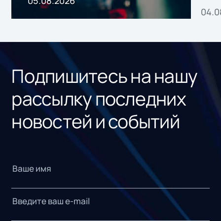
05.08.2026
04.0
без
ном
«1С
Подпишитесь на нашу
рассылку последних
новостей и событий