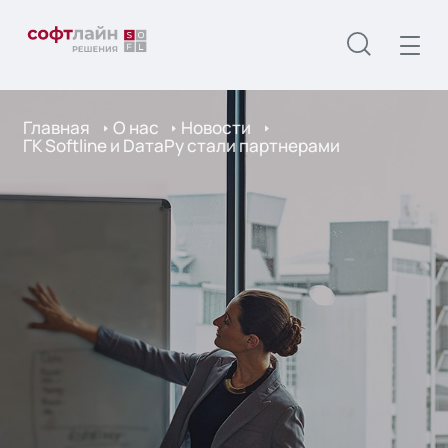
Главная
О нас
Новости
ГК Softline и DатаРу стали партнерами