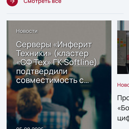
Смотреть все
Новости
Серверы «Инферит
Техники» (кластер
«СФ Тех» ГК Softline)
подтвердили
совместимость с
Нов
решением Sharx
Storage 2.x для
Про
хранения данных
«Бо
ци
пр