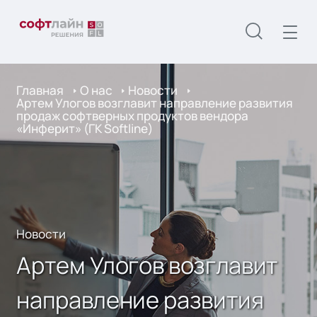
Главная
О нас
Новости
Артем Улогов возглавит направление развития
продаж софтверных продуктов вендора
«Инферит» (ГК Softline)
Новости
Артем Улогов возглавит
направление развития