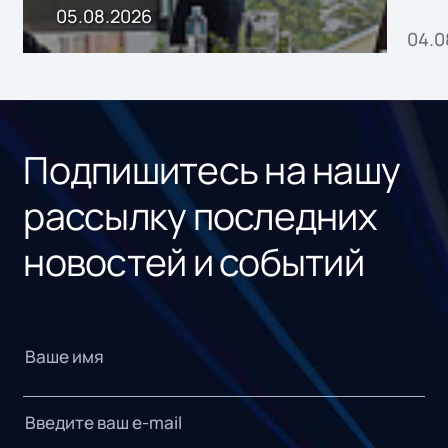
пр
05.08.2026
04.0
без
ном
«1С
Подпишитесь на нашу
рассылку последних
новостей и событий