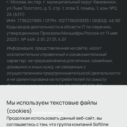
г. Москва, вн.тер. г. муниципальный округ Хамовники,
ул Льва Толстого, д. 5, стр. 1, этаж 3, помещ. 1, ком. №2,
2А (А311)
ИНН: 7736227885 / ОГРН: 1027736009333 / ОКВЭД: 46.90
Коды видов деятельности в области IT по перечню,
утвержденному Приказом Минцифры России от 11 мая
2023 г. № 449: 2.01, 27.01, 4.01
Информация, представленная на сайте, носит
исключительно справочный и ознакомительный
характер, не предназначена для личных, семейных,
домашних и иных нужд, не связанных с
осуществлением предпринимательской деятельности
и не ориентирована на потребителей по смыслу
Федерального закона от 24.06.2025 № 168-ФЗ.
Мы используем текстовые файлы
(cookies)
Связаться с отделом качества
Продолжая использовать данный веб-сайт, вы
соглашаетесь с тем, что группа компаний Softline