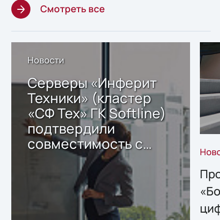
Смотреть все
Новости
Серверы «Инферит
Техники» (кластер
«СФ Тех» ГК Softline)
подтвердили
совместимость с
Нов
решением Sharx
Storage 2.x для
Про
хранения данных
«Бо
ци