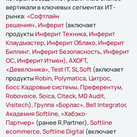
вертикали в ключевых сегментах ИТ-
рынка:
«Софтлайн
решения»
,
Инферит
(включает
продукты
Инферит Техника
,
Инферит
Клаудмастер
,
Инферит Облако
,
Инферит
Биллинг
,
Инферит Безопасность
,
Инферит
ОС
,
Инферит Итмен)
,
AХОFT
,
«Девелоника»
,
Test IT
,
SL Soft
(включает
продукты
Robin
,
Polymatica
,
Цитрос
,
Босс.Кадровые системы
,
Преферентум
,
Robovoice
,
Soica
,
Citeck
,
MD Audit
,
Visitech
),
Группа «Борлас»
,
Bell Integrator
,
Академия Softline
,
«Хабэко-
Партнер»
(ранее R.Partner),
Softline
ecommerce
,
Softline Digital
(включает