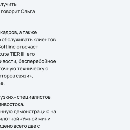
олучить
говорит Ольга
кадров, а также
о обслуживать клиентов
oftline отвечает
e TIER III, его
чивости, бесперебойное
точную техническую
торов связи»,
–
e.
узких
специалистов,
«
»
дивостока.
венную демонстрацию на
пилотной
Умной мини-
«
дено всего две с