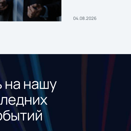
«1С:Проект года»
04.08.2026
 на нашу
следних
обытий