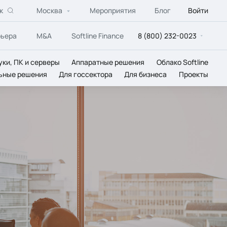
к
Москва
Мероприятия
Блог
Войти
рьера
M&A
Softline Finance
8 (800) 232-0023
уки, ПК и серверы
Аппаратные решения
Облако Softline
ьные решения
Для госсектора
Для бизнеса
Проекты