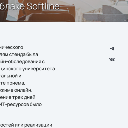
лаке Softline
мического
лям стенда была
йн-обследования с
ицинского университета
тальной и
те приема,
ежиме онлайн.
ение трех дней
 ИТ-ресурсов было
ностей или реализации