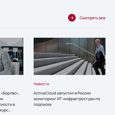
Смотреть все
Новости
 «Борлас»,
ActiveCloud запустил в России
ии
мониторинг ИТ-инфраструктуры по
сности в
подписке
курс