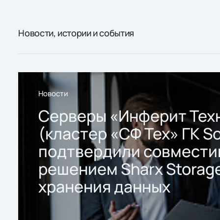
Новости, истории и события
Новости
Серверы «Инферит Тех
(кластер «СФ Тех» ГК So
подтвердили совмести
решением Sharx Storage
хранения данных