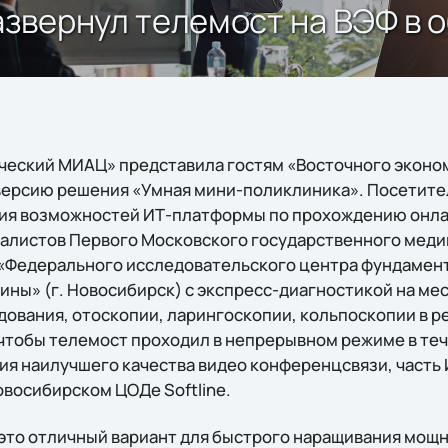
вернул телемост на ВЭФ в об
ческий МИАЦ» представила гостям «Восточного эконо
версию решения «Умная мини-поликлиника». Посетите
ия возможностей ИТ-платформы по прохождению онла
иалистов Первого Московского государственного мед
 «Федерального исследовательского центра фундамен
ны» (г. Новосибирск) с экспресс-диагностикой на мес
дования, отоскопии, ларингоскопии, кольпоскопии в р
 чтобы телемост проходил в непрерывном режиме в теч
ия наилучшего качества видео конференцсвязи, часть
овосибирском ЦОДе Softline.
 это отличный вариант для быстрого наращивания мощ