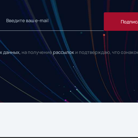
Подпис
х данных,
на получение
рассылок
и подтверждаю, что ознако