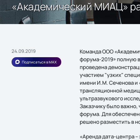
«Академический МИАЦ» раз
24.09.2019
Команда ООО «Академи
форума-2019» полную 
Подписаться в MAX
проведена демонстрац
участием "узких" спец
имени И.М. Сеченова и
трансляционной медици
ультразвукового иссле
Заказчику было важно,
форума. Для обеспечен
решено разместить в н
«Аренда дата-центра –