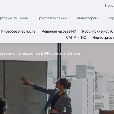
Поис
фтлайн Решения
Группа компаний
Инвесторам
Ка
Кибербезопасность
Решения на базе ИИ
Российские ноутб
САПР и ГИС
Индустриал
вернул телемост на ВЭФ в облаке Softline