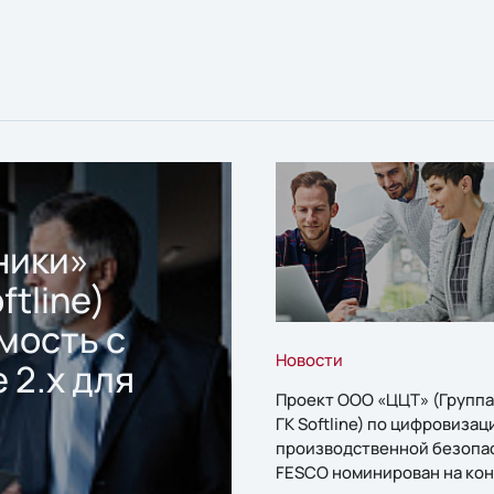
ники»
ftline)
мость с
Новости
 2.x для
Проект ООО «ЦЦТ» (Группа
ГК Softline) по цифровизац
производственной безопа
FESCO номинирован на кон