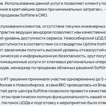
в. Использование данной услуги позволяет клиенту п
ние в кратчайшие сроки при минимальных затратах»,
–
продажам Softline в СФО.
луживания клиентов, отсутствие текучки инженерных 
практик ведущих вендоров позволяют нам качественн
ий уровень доступности сервиса. Новосибирский ЦОД S
тупности в соответствии со стандартом Uptime Institut
т заказчикам получить высокий уровень отказоустой
изическую и информационную безопасность, круглосу
никационные услуги от ключевых региональных опера
одав, менеджер по продажам облачных решений Softlin
о ИТ-решения принимали участие одновременно до 5
оскве и Новосибирске, а сама ВКС проводилась из Вла
ей дата-центра Softline позволило провести качест
и этом практически полную функциональность нашей 
. На поиск ЦОДа и подготовку к мероприятию было отве