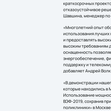
краткосрочных проекто
отказоустойчивое реше
Шавшина, менеджер по 
«Многолетний опыт обс
использования лучших 
и предоставлять высок
высоким требованиям дос
оснащенность позволяе
энергообеспечение, ф
поддержку и телекомму
добавляет Андрей Волк
«В демонстрации нашег
которые находились в М
Использование мощност
ВЭФ-2019, сохранив пр
поликлиники
в Москве
»